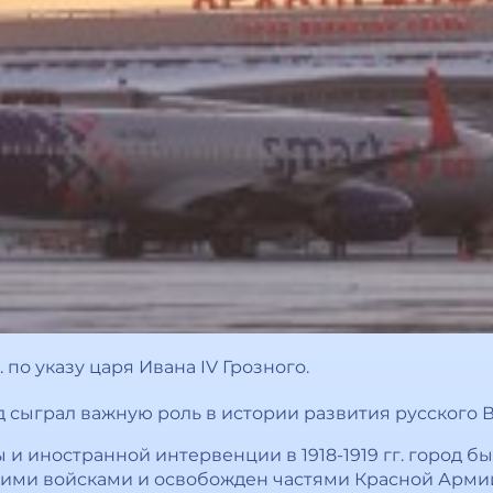
. по указу царя Ивана IV Грозного.
род сыграл важную роль в истории развития русского
и иностранной интервенции в 1918-1919 гг. город б
ми войсками и освобожден частями Красной Армии 2