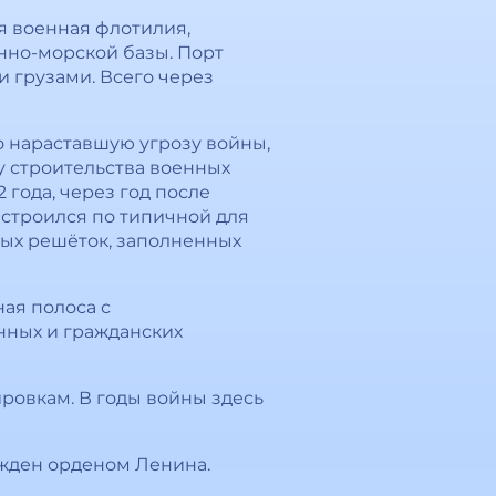
я военная флотилия,
енно-морской базы. Порт
и грузами. Всего через
но нараставшую угрозу войны,
у строительства военных
года, через год после
 строился по типичной для
ных решёток, заполненных
ая полоса с
нных и гражданских
ировкам. В годы войны здесь
ажден орденом Ленина.