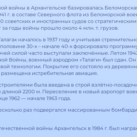
ой войны в Архангельске базировалась Беломорска
41 г. в составе Северного флота из Беломорской во
0 советских и иностранных судов со стратегическим
за годы войны прошло около 4 млн. т. грузов.
алагах началось в 1937 году и учитывая стремитель
 половине 30-х – начале 40-х форсировало программ
чей силой часто выступали заключённые. Летом 1942 
ой Войны, военный аэродром «Талаги» был сдан. Он
вой технологии. Покрытие его состояло из деревян
 размещена истребительная авиация.
 строителями была введена в строй взлётно-посадочн
длиной 2200 м. Переселение в новый аэропорт вое
це 1962 — начале 1963 года.
к несколько раз подвергался массированным бомбард
Отечественной войны Архангельск в 1984 г. был нагр