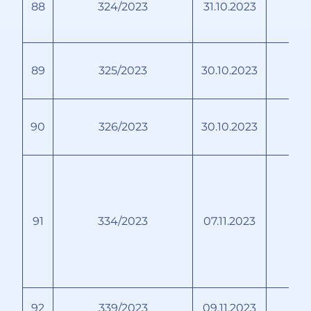
88
324/2023
31.10.2023
П
89
325/2023
30.10.2023
П
90
326/2023
30.10.2023
А
С
91
334/2023
07.11.2023
Ск
Ни
М
92
339/2023
09.11.2023
ПА