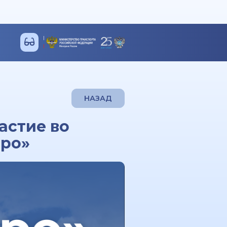
НАЗАД
астие во
эро»