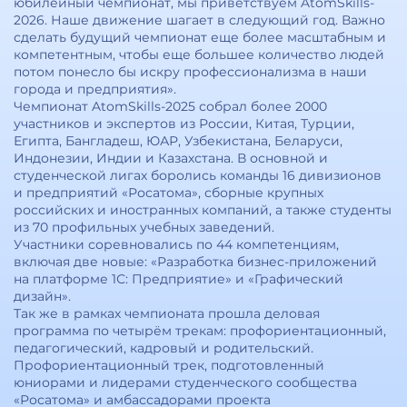
юбилейный чемпионат, мы приветствуем AtomSkills-
2026. Наше движение шагает в следующий год. Важно
сделать будущий чемпионат еще более масштабным и
компетентным, чтобы еще большее количество людей
потом понесло бы искру профессионализма в наши
города и предприятия».
Чемпионат AtomSkills-2025 собрал более 2000
участников и экспертов из России, Китая, Турции,
Египта, Бангладеш, ЮАР, Узбекистана, Беларуси,
Индонезии, Индии и Казахстана. В основной и
студенческой лигах боролись команды 16 дивизионов
и предприятий «Росатома», сборные крупных
российских и иностранных компаний, а также студенты
из 70 профильных учебных заведений.
Участники соревновались по 44 компетенциям,
включая две новые: «Разработка бизнес-приложений
на платформе 1С: Предприятие» и «Графический
дизайн».
Так же в рамках чемпионата прошла деловая
программа по четырём трекам: профориентационный,
педагогический, кадровый и родительский.
Профориентационный трек, подготовленный
юниорами и лидерами студенческого сообщества
«Росатома» и амбассадорами проекта