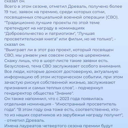
сказал он.
Всего в этом сезоне, отметил Древаль, получено более
19 тыс. заявок на премию, среди которых сотни,
посвященных специальной военной операции (СВО).
"Традиционно лучшие проекты по этой теме
претендуют на награду в номинациях
"Добровольчество и патриотизм", "Лучшая
просветительская книга" или фильм, но не только", -
сказал он.
"Выиграет ли в этот раз проект, который посвящен
СВО, мы узнаем уже совсем скоро на церемонии.
Скажу лишь, что в шорт-листе такие заявки есть.
Безусловно, тема СВО заслуживает особого внимания.
Все люди, которые доносят достоверную, актуальную
информацию об этом историческом событии, при этом
зачастую рискуя собственной жизнью, заслуживают
признания и самых теплых слов", - подчеркнул
гендиректор общества "Знание".
Он также напомнил, что с 2023 года появилась
отдельная номинация - "Иностранный просветитель
года". "В этом году она тоже есть, соответственно, кто-
то из наших соратников из зарубежья награду получит",
- отметил Древаль.
Имена лауреатов четвертого сезона премии будут