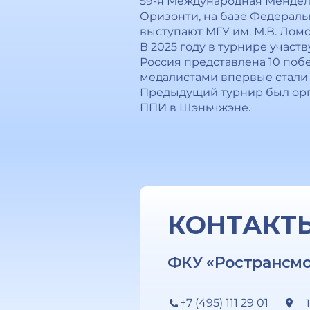
59-я Международная Менделе
Оризонти, на базе Федераль
выступают МГУ им. М.В. Лом
В 2025 году в турнире участ
Россия представлена 10 по
медалистами впервые стали 
Предыдущий турнир был орга
ППИ в Шэньчжэне.
КОНТАКТ
ФКУ «Ространсм
+7 (495) 111 29 01