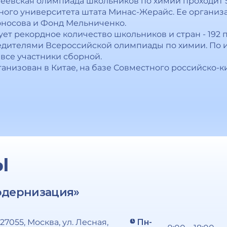
евская олимпиада школьников по химии проходит 5-
ного университета штата Минас-Жерайс. Ее органи
оносова и Фонд Мельниченко.
вует рекордное количество школьников и стран - 192 
бедителями Всероссийской олимпиады по химии. По
все участники сборной.
низован в Китае, на базе Совместного российско-к
Ы
одернизация»
127055, Москва, ул. Лесная,
Пн-