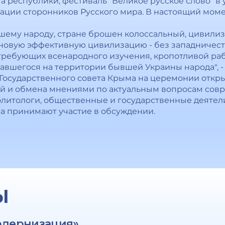
та республики, фестиваль "Великое русское слово" в
ции сторонников Русского мира. В настоящий моме
нашему народу, стране брошен колоссальный, цивили
новую эффективную цивилизацию - без западничест
 требующих всенародного изучения, кропотливой раб
ставшегося на территории бывшей Украины народа", 
Государственного совета Крыма на церемонии откр
сий и обмена мнениями по актуальным вопросам сов
олитологи, общественные и государственные деятел
а принимают участие в обсуждении.
Ы
одернизация»