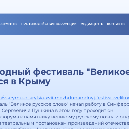
ОКУМЕНТЫ
ПРОТИВОДЕЙСТВИЕ КОРРУПЦИИ
МЕДИАЦЕНТР
КОНТАКТЫ
одный фестиваль "Великое
ся в Крыму
fo/v-krymu-otkrylsia-xvii-mezhdunarodnyj-festival-velik
ль "Великое русское слово" начал работу в Симферо
 Сергеевича Пушкина в этом году проходит он.
форума к памятнику великому русскому поэту, и от
 театральным постановкам произведений отечестве