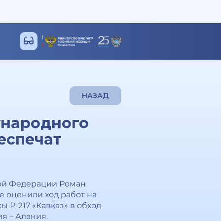
НАЗАД
ународного
еспечат
кой Федерации Роман
е оценили ход работ на
ы Р-217 «Кавказ» в обход
я – Алания.