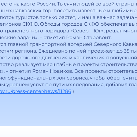
есто на карте России. Тысячи людей со всей страны
нных кавказских гор, посетить известные и любимы
, поток туристов только растет, и наша важная задач
регионов СКФО. Обходы городов СКФО обеспечат в
 транспортного коридора «Север – Юг», решат мног
еские задачи», – отметил Роман Старовойт.
ется главной транспортной артерией Северного Кавка
тям региона. Ежедневно по ней проезжает до 35 тыс
сти дорожного движения и увеличения пропускной 
ство реализует масштабные проекты строительства
», – отметил Роман Новиков. Все проекты строитель
огофункциональных зон сервиса, чтобы обеспечить
 уровнем услуг по пути их следования, добавил гла
ov.ru/press-center/news/11286
)