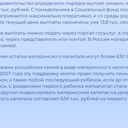
правительство определило порядок выплат семьям,
 тыс. рублей. С понедельника в Социальный фонд пос
атриваются максимально оперативно, и со среды р
 текущий день выплаты назначены уже 13,8 тыс. семей
е выплаты можно подать через портал госуслуг, в о
, через представителя или почтой. В России матер
 семей.
ие остатка материнского капитала могут более 630 т
ржки российских семей в виде материнского капита
2007 года эту поддержку имели право получить семь
ок, а также любой последующий ребенок, если до эт
сь. С рождением первого ребенка маткапитал стали 
т поручил индексировать материнский капитал на ур
ого капитала составляет 630 тыс. рублей на первого 