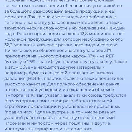
молочная индустрия является наиболее сложным
сегментом с точки зрения обеспечения упаковкой из-
за большого разнообразия видов продукции и ее
форматов. Также она имеет высокие требования к
гигиене и качеству упаковочных материалов, а также
технологические сложности в их реализации. Каждый
год в России производится около 12,8 миллионов тонн
молочной продукции, для которой необходимо около
32,2 миллиона упаковок различного вида и состава.
Точно также, из общего количества упаковок 31%
приходится на многослойный картон, 17% - на PET
бутылку и 25% - на гибкую полимерную упаковку. Также
в этом объеме находятся другие материалы -
например, бумага с высокой плотностью низкого
давления (HDPE), пластик, фольга, а также полиэтилен
высокого качества. Для полного обеспечения рынка
отечественной упаковкой и сокращения объемов
импорта из Китая, указали аналитики союза, требуются
регуляторные изменения: разработка отдельной
стратегии локализации и установление прозрачных
"правил игры" для индустрии, в том числе равных
условий работы на рынке между отечественными
игроками и импортом через пошлины и другие
инструменты тарифного и нетарифного