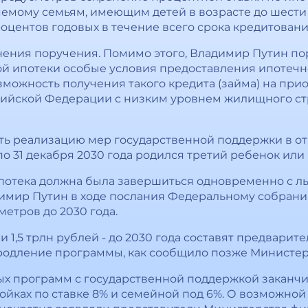
яемому семьям, имеющим детей в возрасте до шести 
центов годовых в течение всего срока кредитования"
лнения поручения. Помимо этого, Владимир Путин п
ой ипотеки особые условия предоставления ипотеч
зможность получения такого кредита (займа) на пр
ийской Федерации с низким уровнем жилищного стро
ь реализацию мер государственной поддержки в от
 по 31 декабря 2030 года родился третий ребенок ил
ипотека должна была завершиться одновременно с ль
имир Путин в ходе послания Федеральному собрани
етров до 2030 года.
 и 1,5 трлн рублей - до 2030 года составят предвари
родление программы, как сообщило позже Министер
ых программ с государственной поддержкой заканчив
ройках по ставке 8% и семейной под 6%. О возможно