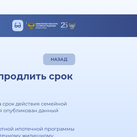
НАЗАД
продлить срок
а срок действия семейной
мля опубликован данный
ьготной ипотечной программы
потечному жилищному