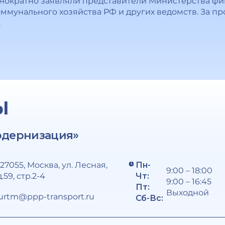
днократно заявляли представители Министерства фи
ммунального хозяйства РФ и других ведомств. За п
.
Ы
одернизация»
127055, Москва, ул. Лесная,
Пн-
9:00 – 18:00
д.59, стр.2-4
Чт:
9:00 – 16:45
Пт:
Выходной
urtm@ppp-transport.ru
Сб-Вс: