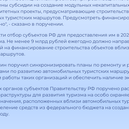
лены субсидии на создание модульных некапитальны
ритетных проекты, предусматривающие строительств
х туристских маршрутов. Предусмотреть финансиров
о", - сказано в поручении.
ти отбор субъектов РФ для предоставления им в 202
а. Не менее 9 млрд рублей ежегодно должно направл
ей на финансирование строительства объектов вбли
маршрутов.
ин поручил синхронизировать планы по ремонту и 
нами по развитию автомобильных туристских маршру
работы таких организаций и обеспечить наличие эк
 органов субъектов Правительству РФ поручено ра
раструктуры для развития туризма на особо охран
значения, расположенных вблизи автомобильных тур
еление средств из федерального бюджета на созда
оду.