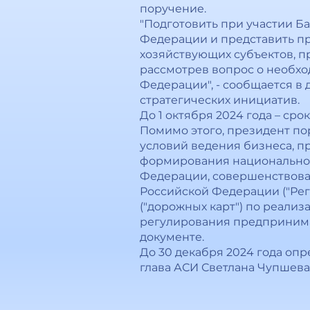
поручение.
"Подготовить при участии Б
Федерации и представить п
хозяйствующих субъектов, п
рассмотрев вопрос о необх
Федерации", - сообщается в
стратегических инициатив.
До 1 октября 2024 года – сро
Помимо этого, президент по
условий ведения бизнеса, п
формирования национальног
Федерации, совершенствова
Российской Федерации ("Ре
("дорожных карт") по реал
регулирования предпринимат
документе.
До 30 декабря 2024 года оп
глава АСИ Светлана Чупшева