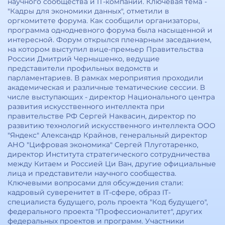
научного сообщества и IT-компаний. Ключевая тема -
"Кадры для экономики данных", отметили в
оргкомитете форума. Как сообщили организаторы,
программа однодневного форума была насыщенной и
интересной. Форум открылся пленарным заседанием,
на котором выступил вице-премьер Правительства
России Дмитрий Чернышенко, ведущие
представители профильных ведомств и
парламентариев. В рамках мероприятия проходили
академическая и различные тематические сессии. В
числе выступающих - директор Национального центра
развития искусственного интеллекта при
правительстве РФ Сергей Наквасин, директор по
развитию технологий искусственного интеллекта ООО
"Яндекс" Александр Крайнов, генеральный директор
АНО "Цифровая экономика" Сергей Плуготаренко,
директор Института стратегического сотрудничества
между Китаем и Россией Ци Ван, другие официальные
лица и представители научного сообщества.
Ключевыми вопросами для обсуждения стали:
кадровый суверенитет в IT-сфере, образ IT-
специалиста будущего, роль проекта "Код будущего",
федерального проекта "Профессионалитет", других
федеральных проектов и программ. Участники