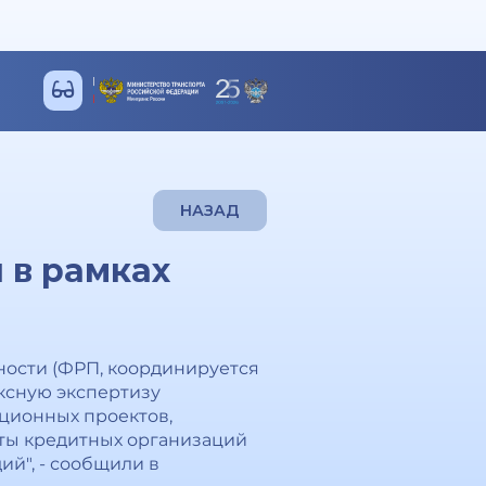
НАЗАД
и в рамках
ности (ФРП, координируется
ксную экспертизу
ционных проектов,
нты кредитных организаций
й", - сообщили в