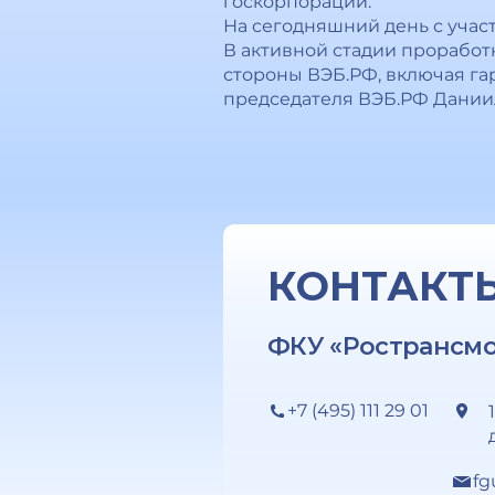
госкорпорации.
На сегодняшний день с учас
В активной стадии проработ
стороны ВЭБ.РФ, включая гар
председателя ВЭБ.РФ Даниил
КОНТАКТ
ФКУ «Ространсм
+7 (495) 111 29 01
fg