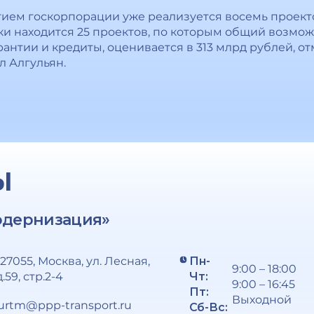
тием госкорпорации уже реализуется восемь проект
ки находится 25 проектов, по которым общий возмо
антии и кредиты, оценивается в 313 млрд рублей, о
 Алгульян.
Ы
одернизация»
127055, Москва, ул. Лесная,
Пн-
9:00 – 18:00
д.59, стр.2-4
Чт:
9:00 – 16:45
Пт:
Выходной
urtm@ppp-transport.ru
Сб-Вс: