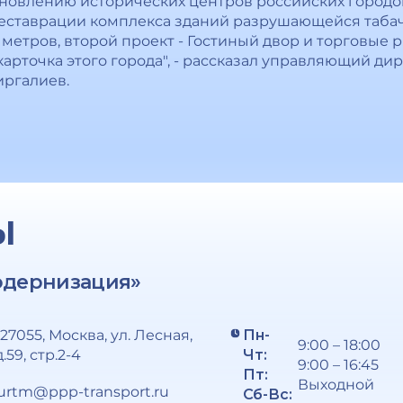
тановлению исторических центров российских городо
 реставрации комплекса зданий разрушающейся табач
 метров, второй проект - Гостиный двор и торговые
карточка этого города", - рассказал управляющий дир
иргалиев.
Ы
одернизация»
127055, Москва, ул. Лесная,
Пн-
9:00 – 18:00
д.59, стр.2-4
Чт:
9:00 – 16:45
Пт:
Выходной
urtm@ppp-transport.ru
Сб-Вс: