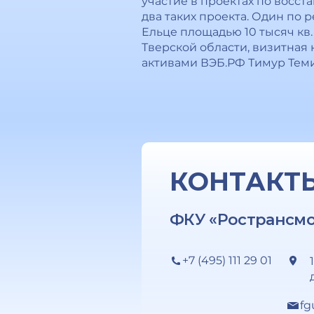
участие в проектах по восс
два таких проекта. Один по
Ельце площадью 10 тысяч кв.
Тверской области, визитная 
активами ВЭБ.РФ Тимур Тем
КОНТАКТ
ФКУ «Ространсм
+7 (495) 111 29 01
fg