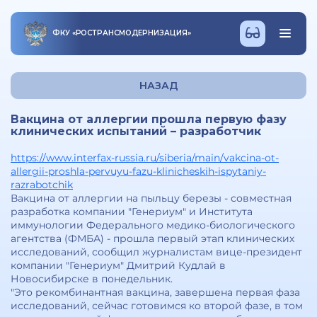
ФКУ
«
РОСТРАНСМОДЕРНИЗАЦИЯ
»
НАЗАД
Вакцина от аллергии прошла первую фазу
клинических испытаний – разработчик
https://www.interfax-russia.ru/siberia/main/vakcina-ot-
allergii-proshla-pervuyu-fazu-klinicheskih-ispytaniy-
razrabotchik
Вакцина от аллергии на пыльцу березы - совместная
разработка компании "Генериум" и Института
иммунологии Федерального медико-биологического
агентства (ФМБА) - прошла первый этап клинических
исследований, сообщил журналистам вице-президент
компании "Генериум" Дмитрий Кудлай в
Новосибирске в понедельник.
"Это рекомбинантная вакцина, завершена первая фаза
исследований, сейчас готовимся ко второй фазе, в том