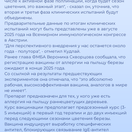
числе к активной фазе поллинации, когда будет сезон
цветения, это важный этап", - сказал он, уточнив, что
вторая и третья фаза клинических испытаний будут
объединены.
Предварительные данные по итогам клинических
испытаний могут быть представлены уже в августе
2025 года на Всемирном иммунологическом конгрессе
в Австрии.
"Для перспективного внедрения у нас останется около
года - полутора", - отметил Кудлай.
Ранее глава ФМБА Вероника Скворцова сообщала, что
регистрацию вакцины от аллергии на пыльцу березы
ожидают в конце 2025 года.
Со ссылкой на результаты предшествующих
экспериментов она отмечала, что "это абсолютно
рабочая, высокоэффективная вакцина, аналогов в мире
не имеет".
Препарат предназначен для тех, у кого уже есть
аллергия на пыльцу раннецветущих деревьев.
Курс вакцинации предполагает предсезонный курс (3-
5 инъекций) в первый год терапии и до двух инъекций
перед следующими сезонами цветения березы.
Вакцина индуцирует выработку специфических
антител, блокирующих связывание IgE-антител