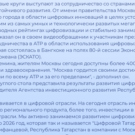
вые круги выступают за сотрудничество со странами
тойчивого развития. От имени правительства Москв
 города в области цифровых инноваций в целях уст
им из самых умных и технологически развитых мега
родных рейтингах цифровизации и стабильно занима
 сказал он в своем видеообращении к участникам пр
рудничества в АТР в области использования цифровы
рая состоялась в Бангкоке на полях 80-й сессии Эко
океана (ЭСКАТО).
емина, жителям Москвы сегодня доступны более 400 
 и здравоохранения. "Москва гордится своими дости
по всему АТР и за его пределами", - дополнил он.
углого стола представила результаты развития циф
дителя Агентства инвестиционного развития Респу
звивается в цифровой отрасли. На сегодня отрасль 
го регионального продукта, более того, инвестиции 
отрасли. Мы активно занимаемся развитием цифровиз
 2026 год, которая так и называется "Цифровой Татар
фанцевой, Республика Татарстан в компании с Мос