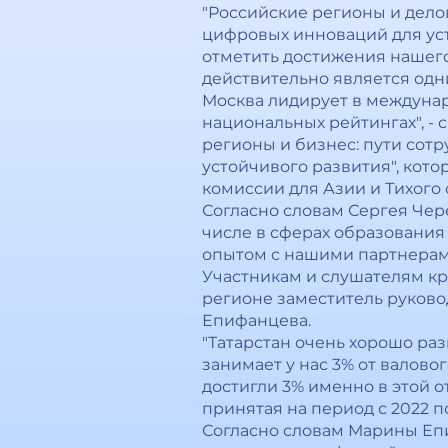
"Российские регионы и дело
цифровых инноваций для ус
отметить достижения нашего
действительно является одн
Москва лидирует в междуна
национальных рейтингах", -
регионы и бизнес: пути сот
устойчивого развития", кото
комиссии для Азии и Тихого 
Согласно словам Сергея Чер
числе в сферах образования
опытом с нашими партнерами 
Участникам и слушателям кр
регионе заместитель руково
Епифанцева.
"Татарстан очень хорошо ра
занимает у нас 3% от валово
достигли 3% именно в этой 
принятая на период с 2022 по
Согласно словам Марины Епи