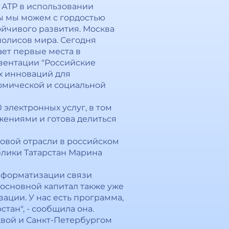
 АТР в использовании
ы мы можем с гордостью
ойчивого развития. Москва
полисов мира. Сегодня
ет первые места в
езентации "Российские
х инноваций для
номической и социальной
электронных услуг, в том
жениями и готова делиться
ровой отрасли в российском
блики Татарстан Марина
информатизации связи
в основной капитал также уже
ации. У нас есть программа,
стан", - сообщила она.
квой и Санкт-Петербургом