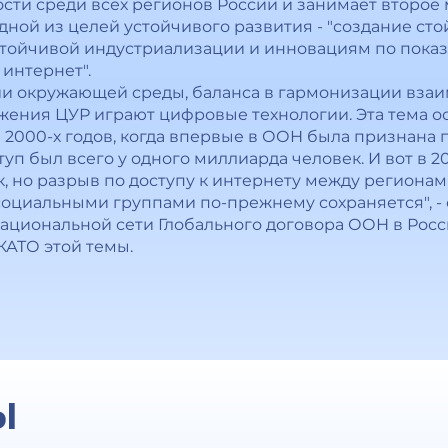
сти среди всех регионов России и занимает второе 
дной из целей устойчивого развития - "создание ст
стойчивой индустриализации и инновациям по показ
интернет".
ии окружающей среды, баланса в гармонизации взаи
ения ЦУР играют цифровые технологии. Эта тема ос
е 2000-х годов, когда впервые в ООН была признана
туп был всего у одного миллиарда человек. И вот в 2
к, но разрыв по доступу к интернету между региона
оциальными группами по-прежнему сохраняется", -
циональной сети Глобального договора ООН в Росси
КАТО этой темы.
Ы