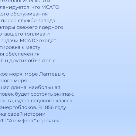
технологического и
Планируется, что МСАТО
ского обслуживания
в пресс-службе завода.
еакторы свежего ядерного
отавшего топлива и
в задачи МСАТО входят
тировка к месту
ля обеспечения
 и других объектов с
кое моря, море Лаптевых,
ского моря.
ьшая длина, наибольшая
еловек будет состоять экипаж.
анга, судов ледового класса
нергоблоков. В 1856 году
ека своей истории
ГУП "Атомфлот" строятся