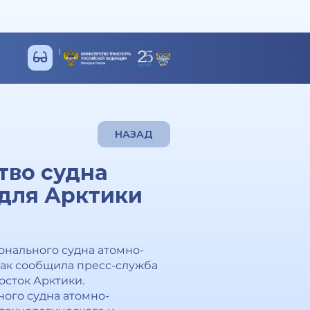
НАЗАД
тво судна
для Арктики
онального судна атомно-
Как сообщила пресс-служба
осток Арктики.
ого судна атомно-