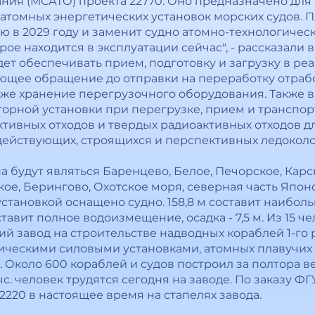
ния (МСАТО) проекта 22770. Оно предназначено для 
атомных энергетических установок морских судов. 
ию в 2029 году и заменит судно атомно-технологиче
рое находится в эксплуатации сейчас", - рассказали 
удет обеспечивать прием, подготовку и загрузку в р
ующее обращение до отправки на переработку отраб
акже хранение перегрузочного оборудования. Также 
орной установки при перегрузке, прием и транспор
тивных отходов и твердых радиоактивных отходов д
ействующих, строящихся и перспективных ледоколов
 будут являться Баренцево, Белое, Печорское, Карс
ое, Берингово, Охотское моря, северная часть Япон
становкой оснащено судно. 158,8 м составит наибол
оставит полное водоизмещение, осадка - 7,5 м. Из 15 ч
 завод на строительстве надводных кораблей 1-го р
ическими силовыми установками, атомных плавучих э
 Около 600 кораблей и судов построил за полтора в
ыс. человек трудятся сегодня на заводе. По заказу Ф
220 в настоящее время на стапелях завода.