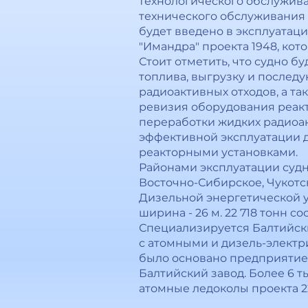
технологического обслужива
технического обслуживания 
будет введено в эксплуатац
"Имандра" проекта 1948, кото
Стоит отметить, что судно б
топлива, выгрузку и послед
радиоактивных отходов, а т
ревизия оборудования реакт
переработки жидких радиоак
эффективной эксплуатации д
реакторными установками.
Районами эксплуатации судна
Восточно-Сибирское, Чукотск
Дизельной энергетической у
ширина - 26 м. 22 718 тонн с
Специализируется Балтийский
с атомными и дизель-электр
было основано предприятие.
Балтийский завод. Более 6 т
атомные ледоколы проекта 22