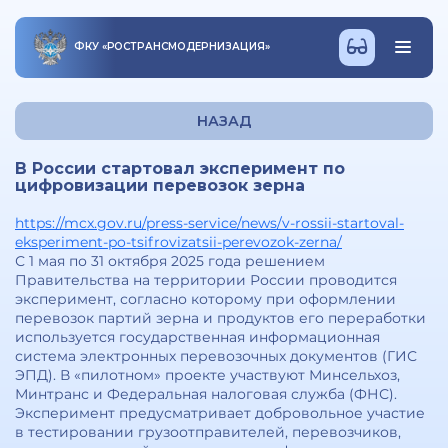
ФКУ
«
РОСТРАНСМОДЕРНИЗАЦИЯ
»
НАЗАД
В России стартовал эксперимент по
цифровизации перевозок зерна
https://mcx.gov.ru/press-service/news/v-rossii-startoval-
eksperiment-po-tsifrovizatsii-perevozok-zerna/
С 1 мая по 31 октября 2025 года решением
Правительства на территории России проводится
эксперимент, согласно которому при оформлении
перевозок партий зерна и продуктов его переработки
используется государственная информационная
система электронных перевозочных документов (ГИС
ЭПД). В «пилотном» проекте участвуют Минсельхоз,
Минтранс и Федеральная налоговая служба (ФНС).
Эксперимент предусматривает добровольное участие
в тестировании грузоотправителей, перевозчиков,