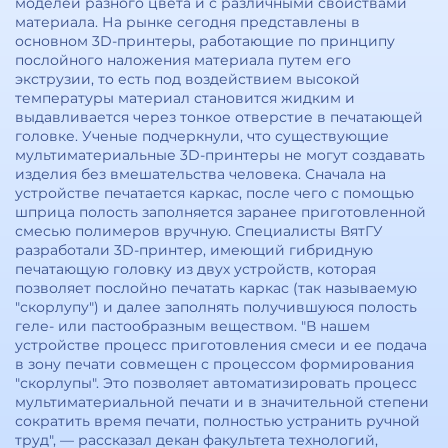
моделей разного цвета и с различными свойствами
материала. На рынке сегодня представлены в
основном 3D-принтеры, работающие по принципу
послойного наложения материала путем его
экструзии, то есть под воздействием высокой
температуры материал становится жидким и
выдавливается через тонкое отверстие в печатающей
головке. Ученые подчеркнули, что существующие
мультиматериальные 3D-принтеры не могут создавать
изделия без вмешательства человека. Сначала на
устройстве печатается каркас, после чего с помощью
шприца полость заполняется заранее приготовленной
смесью полимеров вручную. Специалисты ВятГУ
разработали 3D-принтер, имеющий гибридную
печатающую головку из двух устройств, которая
позволяет послойно печатать каркас (так называемую
"скорлупу") и далее заполнять получившуюся полость
геле- или пастообразным веществом. "В нашем
устройстве процесс приготовления смеси и ее подача
в зону печати совмещен с процессом формирования
"скорлупы". Это позволяет автоматизировать процесс
мультиматериальной печати и в значительной степени
сократить время печати, полностью устранить ручной
труд", — рассказал декан факультета технологий,