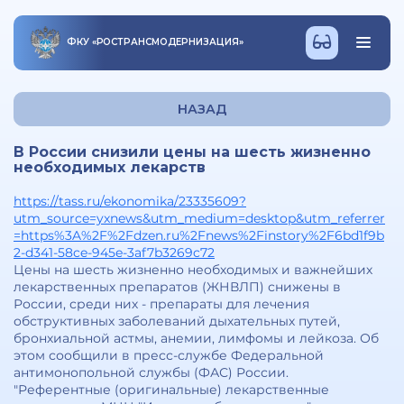
ФКУ
«
РОСТРАНСМОДЕРНИЗАЦИЯ
»
НАЗАД
В России снизили цены на шесть жизненно
необходимых лекарств
https://tass.ru/ekonomika/23335609?
utm_source=yxnews&utm_medium=desktop&utm_referrer
=https%3A%2F%2Fdzen.ru%2Fnews%2Finstory%2F6bd1f9b
2-d341-58ce-945e-3af7b3269c72
Цены на шесть жизненно необходимых и важнейших
лекарственных препаратов (ЖНВЛП) снижены в
России, среди них - препараты для лечения
обструктивных заболеваний дыхательных путей,
бронхиальной астмы, анемии, лимфомы и лейкоза. Об
этом сообщили в пресс-службе Федеральной
антимонопольной службы (ФАС) России.
"Референтные (оригинальные) лекарственные