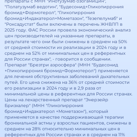
препараты с МНН "Инотузумаб озогамицин",
"Полатузумаб ведотин", "Будесонид+Гликопиррония
бромид+Формотерол", "Гликопиррония
бромид+Индакатерол+Мометазон", "Тезепелумаб" и
"Роксадустат" были включены в перечень ЖНВЛП в
2025 году. ФАС России провела экономический анализ
цен производителей на указанные препараты, в
результате чего они были снижены в среднем на 50%
от средней стоимости их реализации в 2024 году и в
среднем на 52% от минимальных цен в референтных
для России странах", - говорится в сообщении.
Препарат "Брезтри аэросфера" (МНН "Будесонид
+Гликопиррония бромид+Формотерол") применяется
для лечения обструктивных заболеваний дыхательных
путей. Его цена снижена на 36% от средней стоимости
его реализации в 2024 году и в 2,9 раза от
минимальной цены в референтных для России странах.
Цены на лекарственный препарат "Энерзейр
Бризхалер" (МНН "Гликопиррония
бромид+Индакатерол +Мометазон"), который
применяется в качестве поддерживающей терапии
бронхиальной астмы у взрослых пациентов, снижены в
среднем на 28% относительно минимальных цен в
референтных для России странах и в среднем на 11%