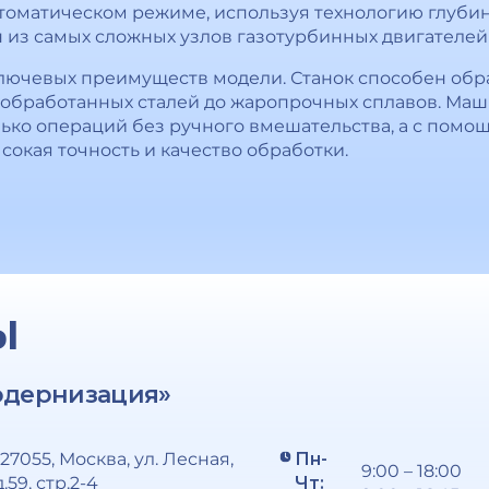
томатическом режиме, используя технологию глуби
из самых сложных узлов газотурбинных двигателей и
ключевых преимуществ модели. Станок способен обр
ообработанных сталей до жаропрочных сплавов. Маш
ько операций без ручного вмешательства, а с помо
сокая точность и качество обработки.
Ы
одернизация»
127055, Москва, ул. Лесная,
Пн-
9:00 – 18:00
д.59, стр.2-4
Чт: