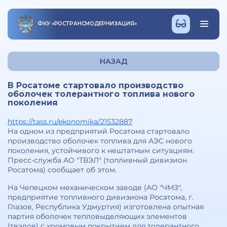
ФКУ
«
РОСТРАНСМОДЕРНИЗАЦИЯ
»
НАЗАД
В Росатоме стартовало производство
оболочек толерантного топлива нового
поколения
https://tass.ru/ekonomika/21532887
На одном из предприятий Росатома стартовало
производство оболочек топлива для АЭС нового
поколения, устойчивого к нештатным ситуациям.
Пресс-служба АО "ТВЭЛ" (топливный дивизион
Росатома) сообщает об этом.
На Чепецком механическом заводе (АО "ЧМЗ",
предприятие топливного дивизиона Росатома, г.
Глазов, Республика Удмуртия) изготовлена опытная
партия оболочек тепловыделяющих элементов
(твэлов) с хромовым покрытием для толерантного