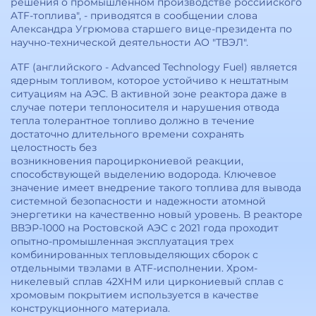
решения о промышленном производстве российского
ATF-топлива", - приводятся в сообщении слова
Александра Угрюмова старшего вице-президента по
научно-технической деятельности АО "ТВЭЛ".
ATF (английского - Advanced Technology Fuel) является
ядерным топливом, которое устойчиво к нештатным
ситуациям на АЭС. В активной зоне реактора даже в
случае потери теплоносителя и нарушения отвода
тепла толерантное топливо должно в течение
достаточно длительного времени сохранять
целостность без
возникновения пароциркониевой реакции,
способствующей выделению водорода. Ключевое
значение имеет внедрение такого топлива для вывода
системной безопасности и надежности атомной
энергетики на качественно новый уровень. В реакторе
ВВЭР-1000 на Ростовской АЭС с 2021 года проходит
опытно-промышленная эксплуатация трех
комбинированных тепловыделяющих сборок с
отдельными твэлами в ATF-исполнении. Хром-
никелевый сплав 42ХНМ или циркониевый сплав с
хромовым покрытием используется в качестве
конструкционного материала.