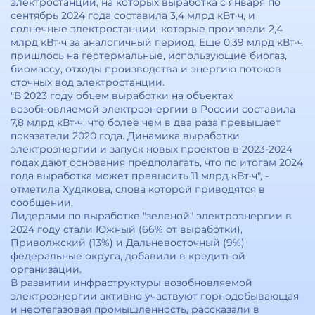
электростанции, на которых выработка c января по
сентябрь 2024 года составила 3,4 млрд кВт·ч, и
солнечные электростанции, которые произвели 2,4
млрд кВт·ч за аналогичный период. Еще 0,39 млрд кВт·ч
пришлось на геотермальные, использующие биогаз,
биомассу, отходы производства и энергию потоков
сточных вод электростанции.
"В 2023 году объем выработки на объектах
возобновляемой электроэнергии в России составила
7,8 млрд кВт·ч, что более чем в два раза превышает
показатели 2020 года. Динамика выработки
электроэнергии и запуск новых проектов в 2023-2024
годах дают основания предполагать, что по итогам 2024
года выработка может превысить 11 млрд кВт·ч", -
отметила Худякова, слова которой приводятся в
сообщении.
Лидерами по выработке "зеленой" электроэнергии в
2024 году стали Южный (66% от выработки),
Приволжский (13%) и Дальневосточный (9%)
федеральные округа, добавили в кредитной
организации.
В развитии инфраструктуры возобновляемой
электроэнергии активно участвуют горнодобывающая
и нефтегазовая промышленность, рассказали в