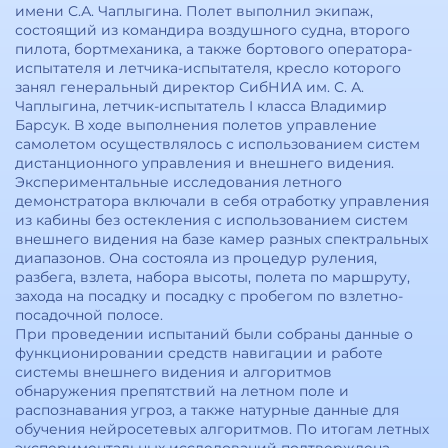
имени С.А. Чаплыгина. Полет выполнил экипаж,
состоящий из командира воздушного судна, второго
пилота, бортмеханика, а также бортового оператора-
испытателя и летчика-испытателя, кресло которого
занял генеральный директор СибНИА им. С. А.
Чаплыгина, летчик-испытатель I класса Владимир
Барсук. В ходе выполнения полетов управление
самолетом осуществлялось с использованием систем
дистанционного управления и внешнего видения.
Экспериментальные исследования летного
демонстратора включали в себя отработку управления
из кабины без остекления с использованием систем
внешнего видения на базе камер разных спектральных
диапазонов. Она состояла из процедур руления,
разбега, взлета, набора высоты, полета по маршруту,
захода на посадку и посадку с пробегом по взлетно-
посадочной полосе.
При проведении испытаний были собраны данные о
функционировании средств навигации и работе
системы внешнего видения и алгоритмов
обнаружения препятствий на летном поле и
распознавания угроз, а также натурные данные для
обучения нейросетевых алгоритмов. По итогам летных