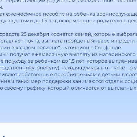
5 лет неработающим родителям, ежемесячное пособие 
и.
чат ежемесячное пособие на ребенка военнослужаще
ду за детьми до 1,5 лет, оформленное родителю в д
 средств 25 декабря коснется семей, которые выбра
оставляет почта, выплата пройдет в январе и продлит
ии в каждом регионе", - уточнили в Соцфонде.
емьи получат ежемесячную выплату из материнского к
 по уходу за ребенком до 1,5 лет, которое выплачив
родственнику, опекуну), находящемуся в отпуске по у
ивают собственные пособия семьям с детьми в соо
ением таких мер поддержки занимаются отделы соци
 своему графику, который отличается от выплатных 