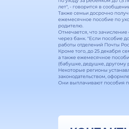
по уходу за ребенком до 1,
лет", - говорится в сообщени
Также семьи досрочно полу
ежемесячное пособие по ухо
родителю.
Отмечается, что зачисление
через банк. "Если пособие д
работы отделений Почты Росс
Кроме того, до 25 декабря с
а также ежемесячное пособие
(бабушке, дедушке, другому 
Некоторые регионы устанавл
законодательством, оформл
Они выплачивают пособия по