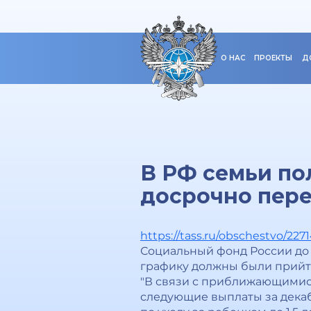
О НАС
ПРОЕКТЫ
Д
В РФ семьи по
досрочно пер
https://tass.ru/obschestvo/227
Социальный фонд России до 
графику должны были прийти
"В связи с приближающимися
следующие выплаты за декаб