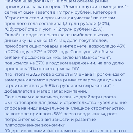
Наибольшая доля (41%) в общем объеме рынка
приходится на категорию "Ремонт внутри помещения" -
сегмент оценивается в 1,7 трлн рублей. Категория
"Строительство и организация участка" по итогам
прошлого года составила 1,3 трлн рублей (30%),
"Обустройство и уют" - 1,2 трлн рублей (29%).
Онлайн-продажи показывают наиболее высокую
динамику на рынке DIY. Так, доля покупателей,
приобретающих товары в интернете, возросла до 45%
в 2024 году с 37% в 2022 году. Совокупный объем
онлайн-продаж на рынке, включая B2B-сегмент,
повысился на 37% в годовом выражении, на его долю
пришлось 19% от всего рынка DIY.
"По итогам 2025 года эксперты "Лемана Про" ожидают
замедления темпов роста рынка товаров для дома и
строительства до 6-8% в рублевом выражении", -
добавляется в материалах компании.
По оценкам аналитиков, главные драйверы роста
рынка товаров для дома и строительства - увеличение
спроса на индивидуальное жилищное строительство,
на которое пришлось 58% всего ввода жилья, рост
потребительской активности и развитие
платформенной экономики.
"Сдерживающими факторами остаются спад спроса на