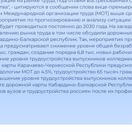
уации на рынке труда, подготовки востребованных с
а", - цитируются в сообщении слова вице-премьера.
и Международной организации труда (МОТ) выше с
оприятия по прогнозированию и анализу ситуации 
а будет проводиться постоянно до 2030 года. На за
влению рынка труда в том числе обсудили дорожные
ардино-Балкарской республик. Так, мероприятия пр
ода предусматривают снижение уровня общей безра
тыс. граждан, создание порядка 6,8 тыс. новых рабочи
ие уровня трудоустройства выпускников колледжей
ой карты Карачаево-Черкесской Республики предусм
логии МОТ до 4,5%, трудоустройство 65 тысяч гражд
овышение уровня трудоустройства выпускников колле
оекте дорожной карты Кабардино-Балкарской Республ
ов вузов и трудоустройства россиян после их профе