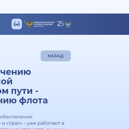
НАЗАД
ичению
ной
м пути -
нию флота
 обеспечения
 и «Урал» – уже работают в