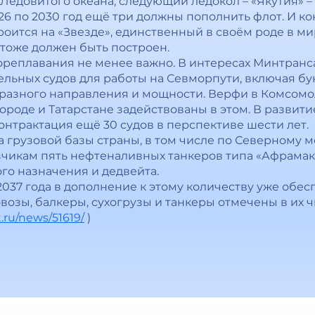
Ледовитого океана, следующий ледокол – «Якутия» – 
026 по 2030 год ещё три должны пополнить флот. И 
оится на «Звезде», единственный в своём роде в мире
 тоже должен быть построен.
реплавания не менее важно. В интересах Минтранс
тельных судов для работы на Севморпути, включая б
разного направления и мощности. Верфи в Комсомо
роде и Татарстане задействованы в этом. В развити
нтрактация ещё 30 судов в перспективе шести лет.
 грузовой базы страны, в том числе по Северному 
зчикам пять нефтеналивных танкеров типа «Афрамак
го назначения и дедвейта.
2037 года в дополнение к этому количеству уже обес
возы, балкеры, сухогрузы и танкеры отмечены в их ч
.ru/news/51619/
)