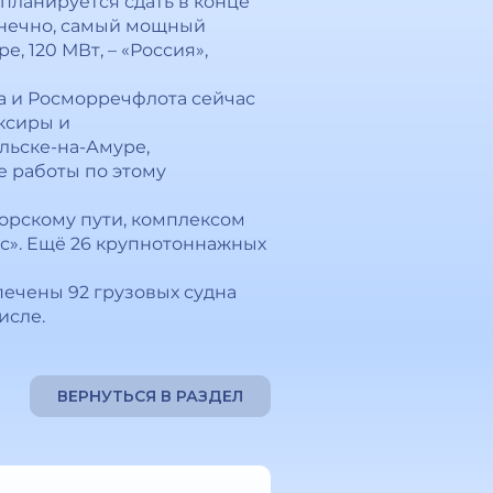
планируется сдать в конце
конечно, самый мощный
, 120 МВт, – «Россия»,
а и Росморречфлота сейчас
уксиры и
льске-на-Амуре,
е работы по этому
морскому пути, комплексом
с». Ещё 26 крупнотоннажных
печены 92 грузовых судна
исле.
ВЕРНУТЬСЯ В РАЗДЕЛ