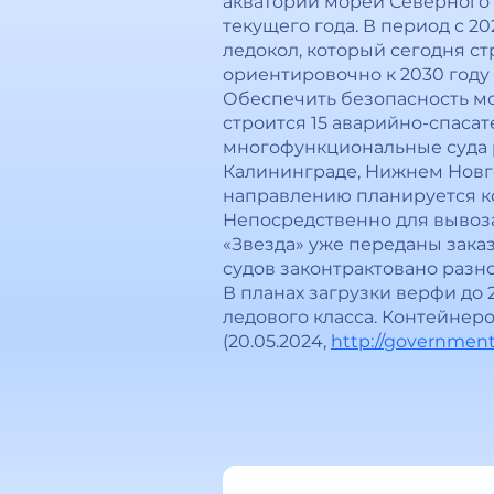
акватории морей Северного 
текущего года. В период с 2
ледокол, который сегодня стр
ориентировочно к 2030 году
Обеспечить безопасность мо
строится 15 аварийно-спаса
многофункциональные суда 
Калининграде, Нижнем Новго
направлению планируется ко
Непосредственно для вывоза
«Звезда» уже переданы зака
судов законтрактовано разно
В планах загрузки верфи до 
ледового класса. Контейнеро
(20.05.2024,
http://government