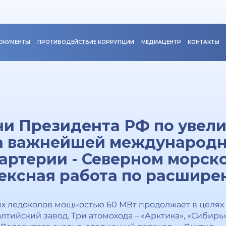
ОКУМЕНТЫ
ПРОТИВОДЕЙСТВИЕ КОРРУПЦИИ
МЕДИАЦЕНТР
КОНТАКТЫ
чи Президента РФ по увел
на важнейшей международ
артерии - Северном морско
ексная работа по расшире
ых ледоколов мощностью 60 МВт продолжает в целях
тийский завод. Три атомохода – «Арктика», «Сибирь»