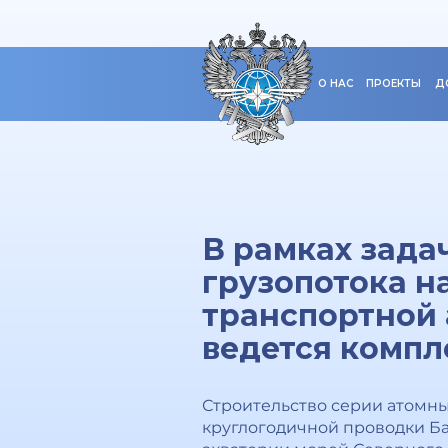
О НАС
ПРОЕКТЫ
Д
В рамках зада
грузопотока 
транспортной 
ведется компл
Строительство серии атомн
круглогодичной проводки Бал