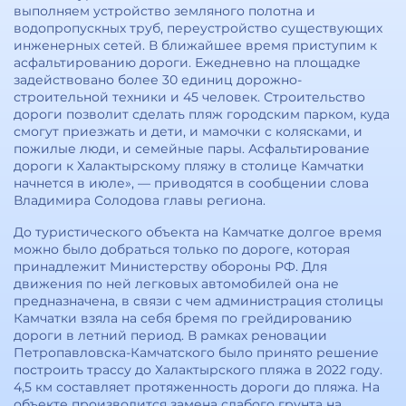
выполняем устройство земляного полотна и
водопропускных труб, переустройство существующих
инженерных сетей. В ближайшее время приступим к
асфальтированию дороги. Ежедневно на площадке
задействовано более 30 единиц дорожно-
строительной техники и 45 человек. Строительство
дороги позволит сделать пляж городским парком, куда
смогут приезжать и дети, и мамочки с колясками, и
пожилые люди, и семейные пары. Асфальтирование
дороги к Халактырскому пляжу в столице Камчатки
начнется в июле», — приводятся в сообщении слова
Владимира Солодова главы региона.
До туристического объекта на Камчатке долгое время
можно было добраться только по дороге, которая
принадлежит Министерству обороны РФ. Для
движения по ней легковых автомобилей она не
предназначена, в связи с чем администрация столицы
Камчатки взяла на себя бремя по грейдированию
дороги в летний период. В рамках реновации
Петропавловска-Камчатского было принято решение
построить трассу до Халактырского пляжа в 2022 году.
4,5 км составляет протяженность дороги до пляжа. На
объекте производится замена слабого грунта на