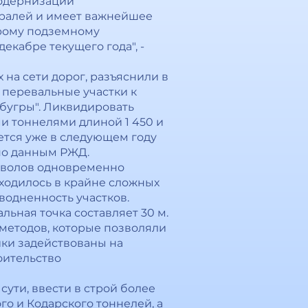
модернизации
ралей и имеет важнейшее
орому подземному
екабре текущего года", -
на сети дорог, разъяснили в
 перевальные участки к
"бугры". Ликвидировать
и тоннелями длиной 1 450 и
ается уже в следующем году
 по данным РЖД.
стволов одновременно
иходилось в крайне сложных
водненность участков.
ьная точка составляет 30 м.
 методов, которые позволяли
ики задействованы на
оительство
ути, ввести в строй более
о и Кодарского тоннелей, а