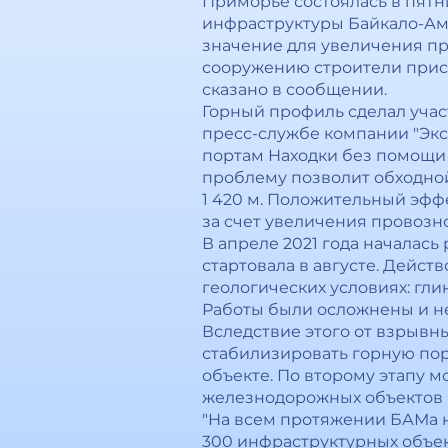
Приморье состоялась в пятн
инфраструктуры Байкало-Ам
значение для увеличения пр
сооружению строители присту
сказано в сообщении.
Горный профиль сделал учас
пресс-службе компании "Экс
портам Находки без помощи 
проблему позволит обходной
1 420 м. Положительный эффе
за счет увеличения провозно
В апреле 2021 года началас
стартовала в августе. Дейст
геологических условиях: гли
Работы были осложнены и не
Вследствие этого от взрывн
стабилизировать горную поро
объекте. По второму этапу 
железнодорожных объектов
"На всем протяжении БАМа н
300 инфраструктурных объек