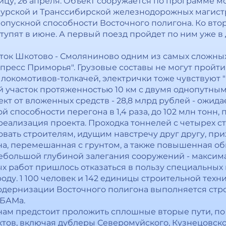
ицу, 26 апреля. Объект сооружается по программе 
урской и Транссибирской железнодорожных магист
опускной способности Восточного полигона. Ко вт
пят в июне. А первый поезд пройдет по ним уже в д
ток Шкотово - Смоляниново одним из самых сложных 
пресс Приморья". Грузовые составы не могут пройти
локомотивов-толкачей, электрички тоже чувствуют 
 участок протяженностью 10 км с двумя однопутным
кт от вложенных средств - 28,8 млрд рублей - ожид
й способности перегона в 1,4 раза, до 102 млн тонн,
ь реализация проекта. Проходка тоннелей с четырех 
вовать строителям, идущим навстречу друг другу, пр
на, перемешанная с грунтом, а также повышенная об
большой глубиной залегания сооружений - максимал
ых работ пришлось отказаться в пользу специальных
ду. 1 100 человек и 142 единицы строительной техн
модернизации Восточного полигона выполняется стр
 БАМа.
ам предстоит проложить сплошные вторые пути, по с
тов, включая дублеры Северомуйского, Кузнецовског