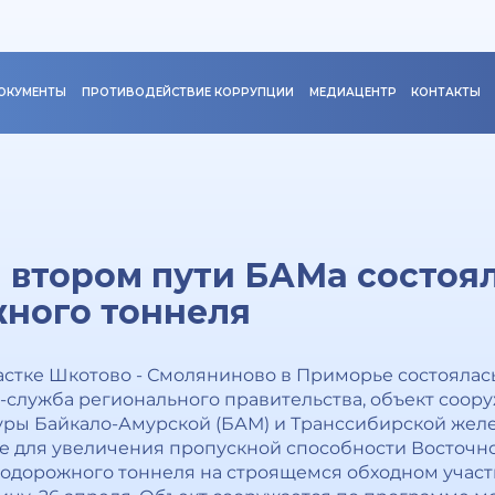
ОКУМЕНТЫ
ПРОТИВОДЕЙСТВИЕ КОРРУПЦИИ
МЕДИАЦЕНТР
КОНТАКТЫ
 втором пути БАМа состоя
ного тоннеля
астке Шкотово - Смоляниново в Приморье состояла
с-служба регионального правительства, объект соор
ры Байкало-Амурской (БАМ) и Транссибирской жел
 для увеличения пропускной способности Восточно
одорожного тоннеля на строящемся обходном участ