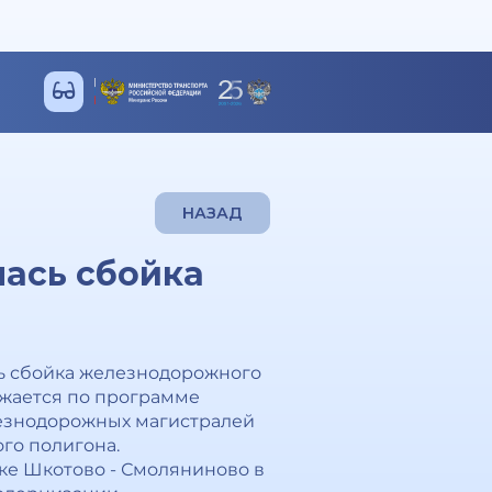
НАЗАД
лась сбойка
сь сбойка железнодорожного
ужается по программе
езнодорожных магистралей
го полигона.
ке Шкотово - Смоляниново в