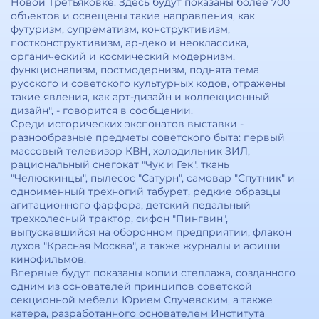
Новой Третьяковке. Здесь будут показаны более 700
объектов и освещены такие направления, как
футуризм, супрематизм, конструктивизм,
постконструктивизм, ар-деко и неоклассика,
органический и космический модернизм,
функционализм, постмодернизм, поднята тема
русского и советского культурных кодов, отражены
такие явления, как арт-дизайн и коллекционный
дизайн", - говорится в сообщении.
Среди исторических экспонатов выставки -
разнообразные предметы советского быта: первый
массовый телевизор КВН, холодильник ЗИЛ,
рациональный снегокат "Чук и Гек", ткань
"Челюскинцы", пылесос "Сатурн", самовар "Спутник" и
одноименный трехногий табурет, редкие образцы
агитационного фарфора, детский педальный
трехколесный трактор, сифон "Пингвин",
выпускавшийся на оборонном предприятии, флакон
духов "Красная Москва", а также журналы и афиши
кинофильмов.
Впервые будут показаны копии стеллажа, созданного
одним из основателей принципов советской
секционной мебели Юрием Случевским, а также
катера, разработанного основателем Института