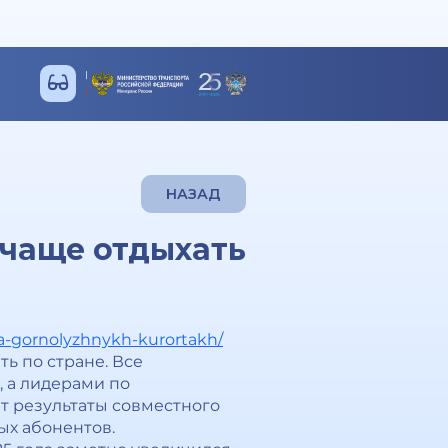
НАЗАД
 чаще отдыхать
na-gornolyzhnykh-kurortakh/
ь по стране. Все
 а лидерами по
т результаты совместного
ых абонентов.