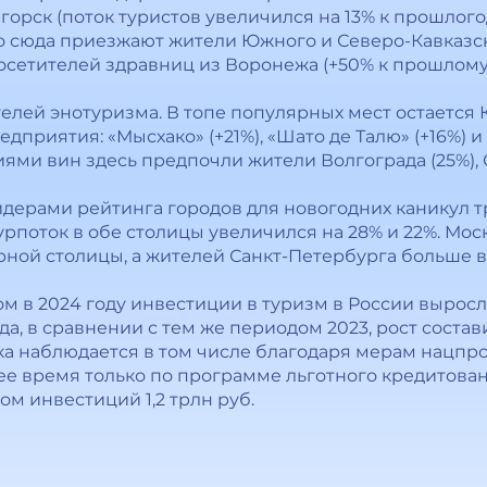
рск (поток туристов увеличился на 13% к прошлого
его сюда приезжают жители Южного и Северо-Кавказс
сетителей здравниц из Воронежа (+50% к прошлому г
телей энотуризма. В топе популярных мест остается
приятия: «Мысхако» (+21%), «Шато де Талю» (+16%) и
иями вин здесь предпочли жители Волгограда (25%), 
дерами рейтинга городов для новогодних каникул 
урпоток в обе столицы увеличился на 28% и 22%. Мос
рной столицы, а жителей Санкт-Петербурга больше 
м в 2024 году инвестиции в туризм в России выросли 
а, в сравнении с тем же периодом 2023, рост состав
а наблюдается в том числе благодаря мерам нацпро
ее время только по программе льготного кредитова
м инвестиций 1,2 трлн руб.