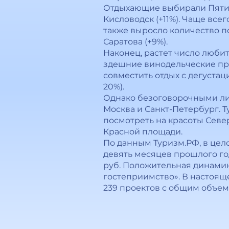
Отдыхающие выбирали Пятиго
Кисловодск (+11%). Чаще вс
также выросло количество по
Саратова (+9%).
Наконец, растет число люби
здешние винодельческие пред
совместить отдых с дегустац
20%).
Однако безоговорочными ли
Москва и Санкт-Петербург. Т
посмотреть на красоты Севе
Красной площади.
По данным Туризм.РФ, в цело
девять месяцев прошлого год
руб. Положительная динамик
гостеприимство». В настоящ
239 проектов с общим объемо