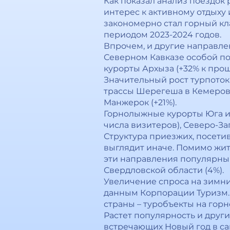
Как показал анализ поездок 
интерес к активному отдыху
закономерно стал горный кла
периодом 2023-2024 годов.
Впрочем, и другие направле
Северном Кавказе особой по
курорты Архыза (+32% к прош
Значительный рост турпото
трассы Шерегеша в Кемеровс
Манжерок (+21%).
Горнолыжные курорты Юга и 
числа визитеров), Северо-За
Структура приезжих, посети
выглядит иначе. Помимо жите
эти направления популярны у
Свердловской области (4%).
Увеличение спроса на зимн
данным Корпорации Туризм.
страны – туробъекты на гор
Растет популярность и друг
встречающих Новый год в са