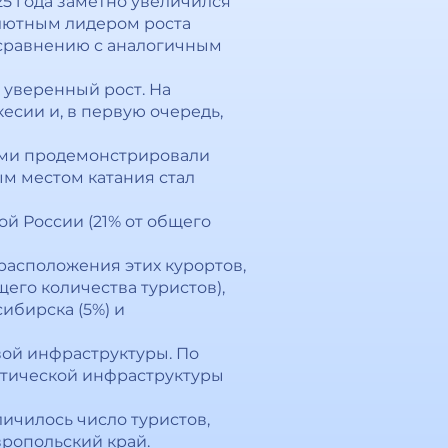
25 года заметно увеличился
олютным лидером роста
о сравнению с аналогичным
 уверенный рост. На
есии и, в первую очередь,
ами продемонстрировали
ым местом катания стал
й России (21% от общего
расположения этих курортов,
его количества туристов),
ибирска (5%) и
ой инфраструктуры. По
стической инфраструктуры
ичилось число туристов,
вропольский край.