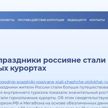
ОКУМЕНТЫ
ПРОТИВОДЕЙСТВИЕ КОРРУПЦИИ
МЕДИАЦЕНТР
КОНТАКТЫ
праздники россияне стали
ых курортах
ogodnie-prazdniki-rossiyane-stali-chashche-otdykhat-
здники жители России стали больше путешествоват
 внутреннего туризма показали значительный рост,
али горнолыжные курорты. Об этом свидетельствую
уризм.РФ и МегаФона на основе обезличенных данн