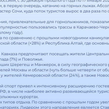
россиян, с 30 декабря прошлого года по 17 января 20
 и, в первую очередь, катанию на горных лыжах. Абс
стер Сочи, куда поток туристов вырос в два раза п
ния, привлекательные для горнолыжников, показали
пулярностью пользовались трассы в Карачаево-Черк
лому году).
ка по сравнению с прошлыми новогодними каникул
кой области (+28%) и Республика Алтай, где основн
Кавказа предпочитают посещать жители Центрально
пада (7%) и Поволжья.
вших Шерегеш и Манжерок, в силу географического 
лей Москвы и области (чуть больше четверти от общ
 жителей Кемеровской области (24%), а также Новос
ий спорт привел к интенсивному расширению гостев
РФ, в числе наиболее активно развивающейся тури
нолыжных курортах.
их типов отдыха. По сравнению с прошлым годом увел
наториях. Лидером этого направления является Ста