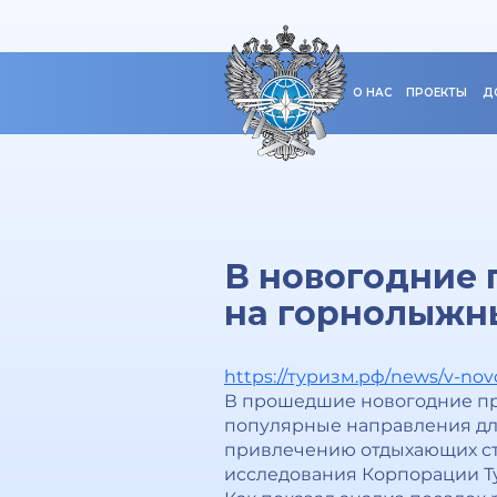
О НАС
ПРОЕКТЫ
Д
В новогодние 
на горнолыжн
https://туризм.рф/news/v-nov
В прошедшие новогодние пра
популярные направления для
привлечению отдыхающих ст
исследования Корпорации Т