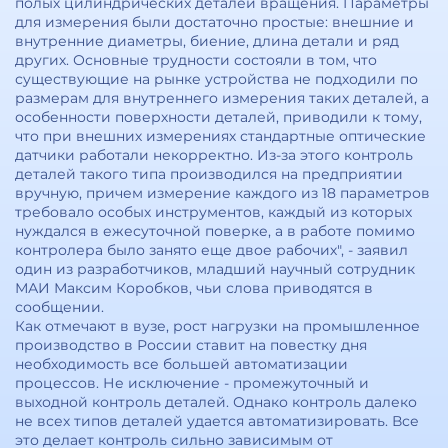
полых цилиндрических деталей вращения. Параметры
для измерения были достаточно простые: внешние и
внутренние диаметры, биение, длина детали и ряд
других. Основные трудности состояли в том, что
существующие на рынке устройства не подходили по
размерам для внутреннего измерения таких деталей, а
особенности поверхности деталей, приводили к тому,
что при внешних измерениях стандартные оптические
датчики работали некорректно. Из-за этого контроль
деталей такого типа производился на предприятии
вручную, причем измерение каждого из 18 параметров
требовало особых инструментов, каждый из которых
нуждался в ежесуточной поверке, а в работе помимо
контролера было занято еще двое рабочих", - заявил
один из разработчиков, младший научный сотрудник
МАИ Максим Коробков, чьи слова приводятся в
сообщении.
Как отмечают в вузе, рост нагрузки на промышленное
производство в России ставит на повестку дня
необходимость все большей автоматизации
процессов. Не исключение - промежуточный и
выходной контроль деталей. Однако контроль далеко
не всех типов деталей удается автоматизировать. Все
это делает контроль сильно зависимым от