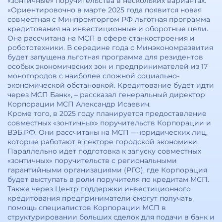
«зонтичные» поручительства в нескольких вариантах.
«Ориентировочно в марте 2025 года появится новая
совместная с Минпромторгом РФ льготная программа
кредитования на инвестиционные и оборотные цели.
Она рассчитана на МСП в сфере станкостроения и
робототехники. В середине года с Минэкономразвития
будет запущена льготная программа для резидентов
особых экономических зон и предпринимателей из 17
моногородов с наиболее сложной социально-
экономической обстановкой. Кредитование будет идти
через МСП Банк», – рассказал генеральный директор
Корпорации МСП Александр Исаевич.
Кроме того, в 2025 году планируется предоставление
совместных «зонтичных» поручительств Корпорации и
ВЭБ.РФ. Они рассчитаны на МСП — юридических лиц,
которые работают в секторе городской экономики.
Параллельно идет подготовка к запуску совместных
«зонтичных» поручительств с региональными
гарантийными организациями (РГО), где Корпорация
будет выступать в роли поручителя по кредитам МСП.
Также через Центр поддержки инвестиционного
кредитования предприниматели смогут получать
помощь специалистов Корпорации МСП в
структурировании больших сделок для подачи в банк и