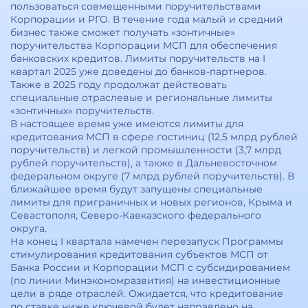
пользоваться совмещенными поручительствами
Корпорации и РГО. В течение года малый и средний
бизнес также сможет получать «зонтичные»
поручительства Корпорации МСП для обеспечения
банковских кредитов. Лимиты поручительств на I
квартал 2025 уже доведены до банков-партнеров.
Также в 2025 году продолжат действовать
специальные отраслевые и региональные лимиты
«зонтичных» поручительств.
В настоящее время уже имеются лимиты для
кредитования МСП в сфере гостиниц (12,5 млрд рублей
поручительств) и легкой промышленности (3,7 млрд
рублей поручительств), а также в Дальневосточном
федеральном округе (7 млрд рублей поручительств). В
ближайшее время будут запущены специальные
лимиты для приграничных и новых регионов, Крыма и
Севастополя, Северо-Кавказского федерального
округа.
На конец I квартала намечен перезапуск Программы
стимулирования кредитования субъектов МСП от
Банка России и Корпорации МСП с субсидированием
(по линии Минэкономразвития) на инвестиционные
цели в ряде отраслей. Ожидается, что кредитование
по ставке ниже ключевой будет направлено на