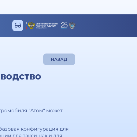
НАЗАД
зводство
тромобиля "Атом" может
ь базовая конфигурация для
ии для такси, как и для