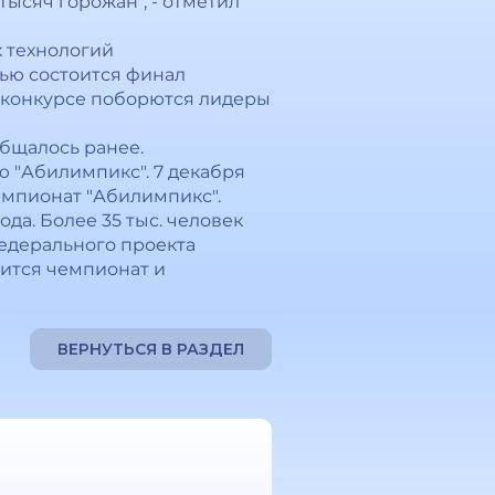
тысяч горожан", - отметил
 технологий
ью состоится финал
м конкурсе поборются лидеры
общалось ранее.
 "Абилимпикс". 7 декабря
емпионат "Абилимпикс".
да. Более 35 тыс. человек
едерального проекта
ится чемпионат и
ВЕРНУТЬСЯ В РАЗДЕЛ