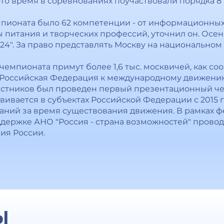
 это время в соревнованиях поучаствовали порядка 8 
мпионата было 62 компетенции - от информационных
питания и творческих профессий, уточнил он. Осен
4". За право представлять Москву на национально
чемпионата примут более 1,6 тыс. москвичей, как со
 Российская Федерация к международному движению
участников был проведен первый презентационный ч
вается в субъектах Российской Федерации с 2015 го
аний за время существования движения. В рамках ф
держке АНО "Россия - страна возможностей" провод
ия России.
Ы