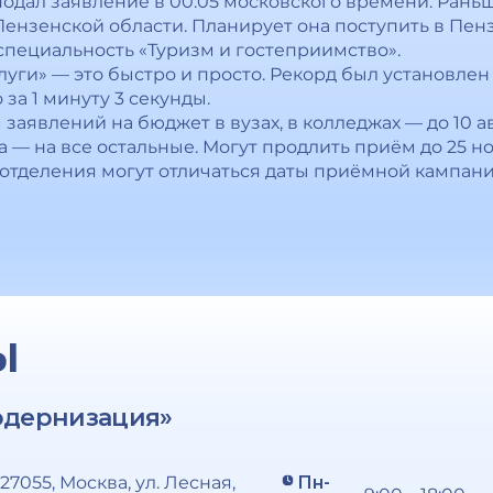
подал заявление в 00:05 московского времени. Рань
Пензенской области. Планирует она поступить в Пен
специальность «Туризм и гостеприимство».
луги» — это быстро и просто. Рекорд был установле
за 1 минуту 3 секунды.
заявлений на бюджет в вузах, в колледжах — до 10 а
та — на все остальные. Могут продлить приём до 25 н
 отделения могут отличаться даты приёмной кампани
Ы
одернизация»
127055, Москва, ул. Лесная,
Пн-