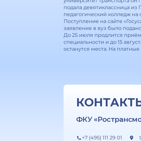
университет транспорта он 
подала девятиклассница из 
педагогический колледж на 
Поступление на сайте «Госус
заявление в вуз было подано 
До 25 июля продлится приём 
специальности и до 15 авгус
останутся места. На платные
КОНТАКТ
ФКУ «Ространсм
+7 (495) 111 29 01