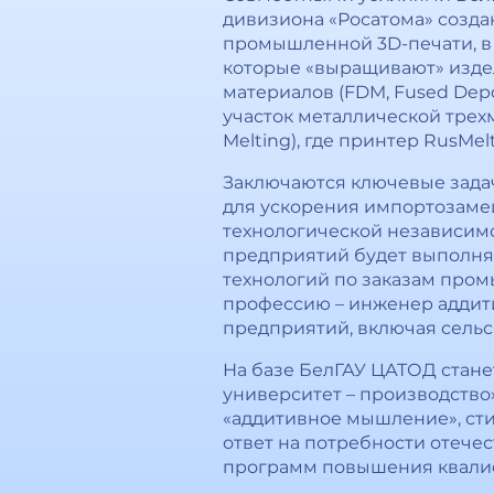
дивизиона «Росатома» созд
промышленной 3D-печати, в 
которые «выращивают» изде
материалов (FDM, Fused Depo
участок металлической трехм
Melting), где принтер RusMel
Заключаются ключевые зада
для ускорения импортозаме
технологической независимо
предприятий будет выполнят
технологий по заказам пром
профессию – инженер аддити
предприятий, включая сельс
На базе БелГАУ ЦАТОД стане
университет – производство
«аддитивное мышление», сти
ответ на потребности отеч
программ повышения квалиф