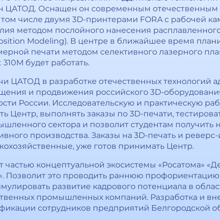
ан ЦАТОД. Оснащен он современным отечественным
том числе двумя 3D-принтерами FORA с рабочей ка
лия методом послойного нанесения расплавленного
sition Modeling). В центре в ближайшее время план
ерной печати методом селективного лазерного плавл
t 310М будет работать.
чи ЦАТОД в разработке отечественных технологий а
щения и продвижения российского 3D-оборудовани
сти России. Исследовательскую и практическую раб
ь Центр, выполнять заказы по 3D-печати, тестирова
ышленного сектора и позволит студентам получить
вного производства. Заказы на 3D-печать и реверс
кохозяйственные, уже готов принимать Центр.
т частью концептуальной экосистемы «Росатома» «Де
». Позволит это проводить раннюю профориентацию,
мулировать развитие кадрового потенциала в облас
ественных промышленных компаний. Разработка и в
икации сотрудников предприятий Белгородской обл