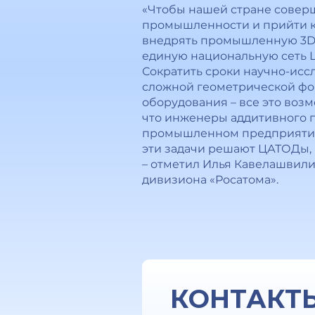
«Чтобы нашей стране совер
промышленности и прийти к 
внедрять промышленную 3D-п
единую национальную сеть Ц
Сократить сроки научно-исс
сложной геометрической фор
оборудования – все это возм
что инженеры аддитивного п
промышленном предприятии 
эти задачи решают ЦАТОДы, п
– отметил Илья Кавелашвил
дивизиона «Росатома».
КОНТАКТ