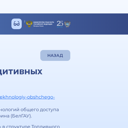
НАЗАД
дитивных
-tekhnologiy-obshchego-
хнологий общего доступа
ина (БелГАУ).
в структуре Топливного