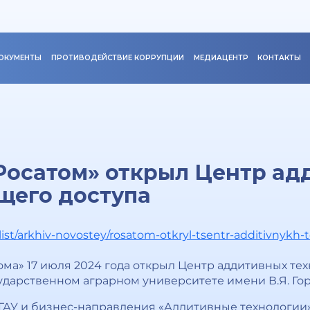
ОКУМЕНТЫ
ПРОТИВОДЕЙСТВИЕ КОРРУПЦИИ
МЕДИАЦЕНТР
КОНТАКТЫ
Росатом» открыл Центр ад
щего доступа
list/arkhiv-novostey/rosatom-otkryl-tsentr-additivnykh
ма» 17 июля 2024 года открыл Центр аддитивных те
ударственном аграрном университете имени В.Я. Гор
АУ и бизнес-направления «Аддитивные технологии» 