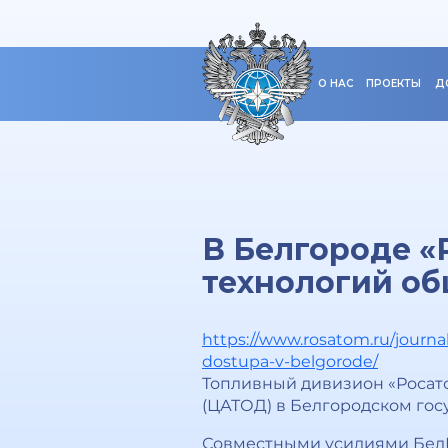
О НАС
ПРОЕКТЫ
Д
В Белгороде «
технологий об
https://www.rosatom.ru/journa
dostupa-v-belgorode/
Топливный дивизион «Росато
(ЦАТОД) в Белгородском гос
Совместными усилиями БелГ