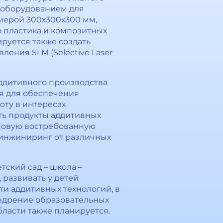
 оборудованием для
мерой 300х300х300 мм,
 пластика и композитных
ируется также создать
ения SLM (Selective Laser
ддитивного производства
я для обеспечения
оту в интересах
ть продукты аддитивных
 новую востребованную
-инжиниринг от различных
тский сад – школа –
 развивать у детей
ти аддитивных технологий, в
недрение образовательных
асти также планируется.