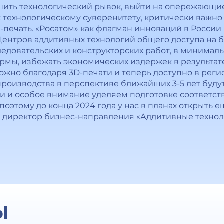
шить технологический рывок, выйти на опережающи
технологическому суверенитету, критически важно
ечать. «Росатом» как флагман инноваций в России р
ентров аддитивных технологий общего доступа на б
ледовательских и конструкторских работ, в минимал
мы, избежать экономических издержек в результат
ожно благодаря 3D-печати и теперь доступно в реги
роизводства в перспективе ближайших 3-5 лет буду
и особое внимание уделяем подготовке соответст
оэтому до конца 2024 года у нас в планах открыть е
и директор бизнес-направления «Аддитивные технол
Ы