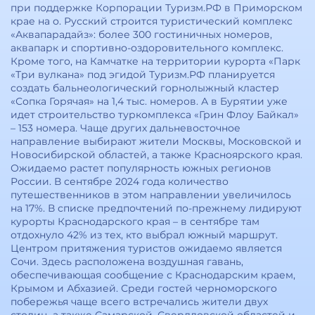
при поддержке Корпорации Туризм.РФ в Приморском
крае на о. Русский строится туристический комплекс
«Аквапарадайз»: более 300 гостиничных номеров,
аквапарк и спортивно-оздоровительного комплекс.
Кроме того, на Камчатке на территории курорта «Парк
«Три вулкана» под эгидой Туризм.РФ планируется
создать бальнеологический горнолыжный кластер
«Сопка Горячая» на 1,4 тыс. номеров. А в Бурятии уже
идет строительство туркомплекса «Грин Флоу Байкал»
– 153 номера. Чаще других дальневосточное
направление выбирают жители Москвы, Московской и
Новосибирской областей, а также Красноярского края.
Ожидаемо растет популярность южных регионов
России. В сентябре 2024 года количество
путешественников в этом направлении увеличилось
на 17%. В списке предпочтений по-прежнему лидируют
курорты Краснодарского края – в сентябре там
отдохнуло 42% из тех, кто выбрал южный маршрут.
Центром притяжения туристов ожидаемо является
Сочи. Здесь расположена воздушная гавань,
обеспечивающая сообщение с Краснодарским краем,
Крымом и Абхазией. Среди гостей черноморского
побережья чаще всего встречались жители двух