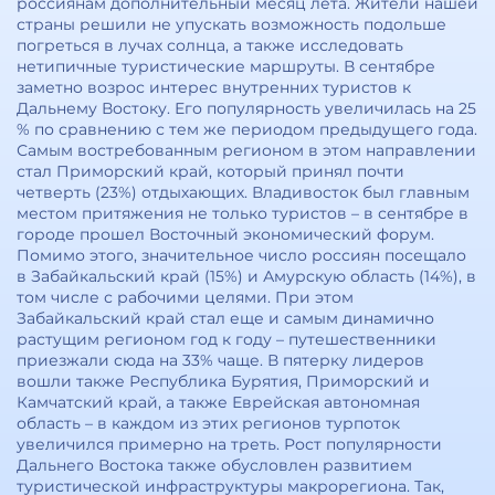
россиянам дополнительный месяц лета. Жители нашей
страны решили не упускать возможность подольше
погреться в лучах солнца, а также исследовать
нетипичные туристические маршруты. В сентябре
заметно возрос интерес внутренних туристов к
Дальнему Востоку. Его популярность увеличилась на 25
% по сравнению с тем же периодом предыдущего года.
Самым востребованным регионом в этом направлении
стал Приморский край, который принял почти
четверть (23%) отдыхающих. Владивосток был главным
местом притяжения не только туристов – в сентябре в
городе прошел Восточный экономический форум.
Помимо этого, значительное число россиян посещало
в Забайкальский край (15%) и Амурскую область (14%), в
том числе с рабочими целями. При этом
Забайкальский край стал еще и самым динамично
растущим регионом год к году – путешественники
приезжали сюда на 33% чаще. В пятерку лидеров
вошли также Республика Бурятия, Приморский и
Камчатский край, а также Еврейская автономная
область – в каждом из этих регионов турпоток
увеличился примерно на треть. Рост популярности
Дальнего Востока также обусловлен развитием
туристической инфраструктуры макрорегиона. Так,