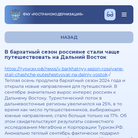
ФКУ
«
РОСТРАНСМОДЕРНИЗАЦИЯ
»
НАЗАД
В бархатный сезон россияне стали чаще
путешествовать на Дальний Восток
https://туризм.рф/news/v-barkhatnyy-sezon-rossiyane-
stali-chashche-puteshestvovat-na-dalniy-vostok
-/
Теплая осень продлила бархатный сезон 2024 года и
открыла новые направления для путешествий. В
сентябре значительно вырос интерес россиян к
Дальнему Востоку. Туристический поток в
дальневосточные регионы увеличился на 25%, в то
время как число путешественников, выбирающих
южные направления, стало больше только на 17%. Об
этом свидетельствуют результаты совместного
исследования МегаФона и Корпорации Туризм.РФ.
Аномально теплый сентябрь фактически подарил