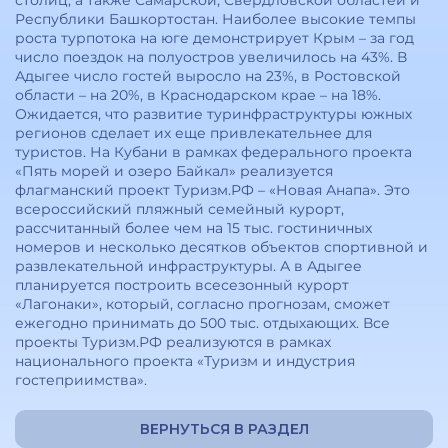
столиц, а также Самарской, Свердловской областей и
Республики Башкортостан. Наиболее высокие темпы
роста турпотока на юге демонстрирует Крым – за год
число поездок на полуостров увеличилось на 43%. В
Адыгее число гостей выросло на 23%, в Ростовской
области – на 20%, в Краснодарском крае – на 18%.
Ожидается, что развитие туринфраструктуры южных
регионов сделает их еще привлекательнее для
туристов. На Кубани в рамках федерального проекта
«Пять морей и озеро Байкал» реализуется
флагманский проект Туризм.РФ – «Новая Анапа». Это
всероссийский пляжный семейный курорт,
рассчитанный более чем на 15 тыс. гостиничных
номеров и несколько десятков объектов спортивной и
развлекательной инфраструктуры. А в Адыгее
планируется построить всесезонный курорт
«Лагонаки», который, согласно прогнозам, сможет
ежегодно принимать до 500 тыс. отдыхающих. Все
проекты Туризм.РФ реализуются в рамках
национального проекта «Туризм и индустрия
гостеприимства».
ВЕРНУТЬСЯ В РАЗДЕЛ