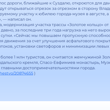
ос дороги, ближайшие к Суздалю, откроются для дв
ут открываться отрезок за отрезком в сторону Влад
емому участку к юбилею города-музея в августе, а 
, — написал он.
, модернизация участка трассы «Золотое кольцо» от
давно, за последние три года нагрузка на него выросла 
в сутки. «Сейчас мы повышаем пропускную способнос
я движения за счет улучшения асфальтового покрыт
токов, установки светофоров и минимизации левых 
более 1 млн туристов, он считается жемчужиной Зол
дальского кремля, Спасо-Евфимиев монастырь, Музе
я главными достопримечательностями города.
schestvo/20874655
)