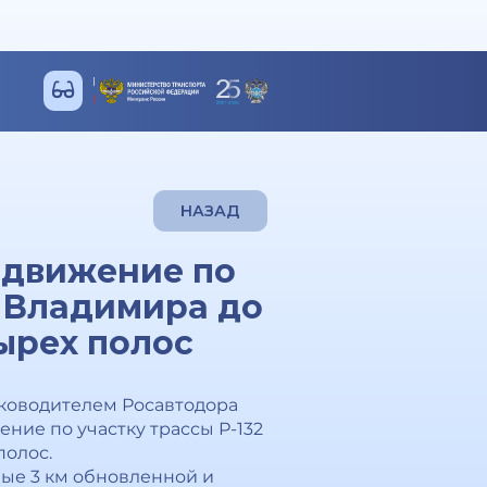
НАЗАД
ь движение по
т Владимира до
ырех полос
уководителем Росавтодора
ние по участку трассы Р-132
полос.
вые 3 км обновленной и