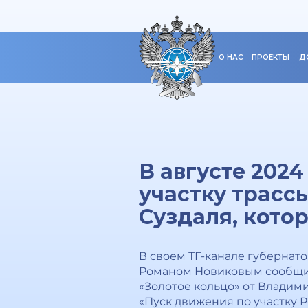
О НАС
ПРОЕКТЫ
Д
В августе 202
участку трасс
Суздаля, кото
В своем ТГ-канале губернат
Романом Новиковым сообщил, 
«Золотое кольцо» от Владими
«Пуск движения по участку Р