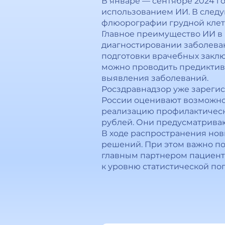
В январе — сентябре 2024 г
использованием ИИ. В след
флюорографии грудной клетк
Главное преимущество ИИ в
диагностировании заболеван
подготовки врачебных заклю
можно проводить предиктивн
выявления заболеваний.
Росздравнадзор уже зареги
России оценивают возможнос
реализацию профилактически
рублей. Они предусматрива
В ходе распространения но
решений. При этом важно по
главным партнером пациента
к уровню статистической по