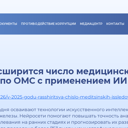
ОКУМЕНТЫ
ПРОТИВОДЕЙСТВИЕ КОРРУПЦИИ
МЕДИАЦЕНТР
КОНТАКТЫ
асширится число медицинс
 по ОМС с применением ИИ
1-26/v-2025-godu-rasshiritsya-chislo-meditsinskih-issl
дня осваивают технологии искусственного интеллект
 железы. Нейросети помогают повышать точность а
левания на ранних стадиях и прогнозировать их раз