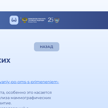
НАЗАД
ких
edovaniy-po-oms-s-primeneniem-
а, особенно это касается
нализа маммографических
витие.