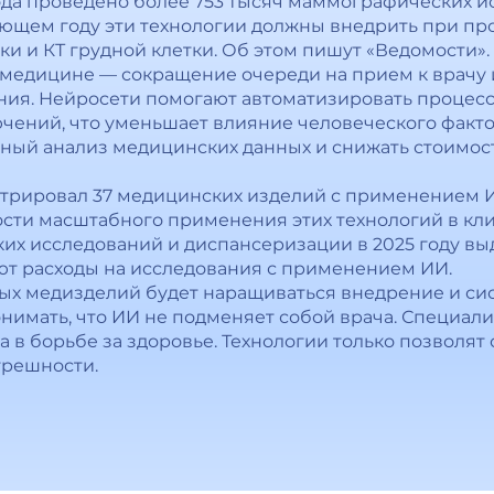
ода проведено более 753 тысяч маммографических и
ующем году эти технологии должны внедрить при пр
и и КТ грудной клетки. Об этом пишут «Ведомости».
 медицине — сокращение очереди на прием к врачу 
ия. Нейросети помогают автоматизировать процесс
чений, что уменьшает влияние человеческого факт
ый анализ медицинских данных и снижать стоимост
стрировал 37 медицинских изделий с применением
ти масштабного применения этих технологий в кли
х исследований и диспансеризации в 2025 году вы
ют расходы на исследования с применением ИИ.
вых медизделий будет наращиваться внедрение и с
нимать, что ИИ не подменяет собой врача. Специали
 в борьбе за здоровье. Технологии только позволят
грешности.