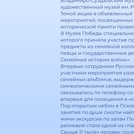
Владимиро-Суздальский музе
художественный музей им. Р
Темой акции в объявленный 
мероприятий, посвященных 
исторической памяти прове
В Музее Победы специально 
которого приняла участие п
предметы из семейной колле
певцы и государственные де
Семейные истории войны».
Впервые сотрудники Русско
участники мероприятия разв
семейных альбомов, выдержк
символическими семейными 
связывались по телефону со
впервые для посещения в н
Под открытым небом в Псков
занятия по душе смогли найт
мини-экскурсии по залам По
реликвий стала одной из гл
Свыше 11 тысяч человек пос