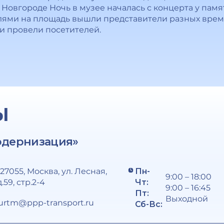
 Новгороде Ночь в музее началась с концерта у пам
ями на площадь вышли представители разных време
и провели посетителей.
Ы
одернизация»
127055, Москва, ул. Лесная,
Пн-
9:00 – 18:00
д.59, стр.2-4
Чт:
9:00 – 16:45
Пт:
Выходной
urtm@ppp-transport.ru
Сб-Вс: