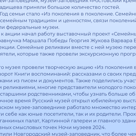
й-заповедник, музей-заповедник «Ростовский крем
адищева приняли большое количество гостей.
Год семьи стало «Из поколения в поколение. Семейн
семейным традициям и ценностям, связи поколени
ли федеральные музеи.
к акции начал работу выставочный проект «Семейны
равнучка Маршала Победы Георгия Жукова Варвара 
кции. Семейные реликвии вместе с ней музею пере
ятели, которые также провели экскурсионную прогр
го музея провели творческую акцию «Из поколения 
орот Книги воспоминаний: рассказами о своих пред
ами из писем и документов. Также поделились учас
реликвиями, многие представители молодого поко
 старшими родственниками, чтобы узнать больше об 
очное время Русский музей открыл юбилейную выста
ском музее-заповеднике работало множество интер
и себе как юные посетители, так и их родители. Про
ганкиных палат, Картинной галереи и главного здан
авных смысловых точек Ночи музеев 2024.
етили Новгородский музей-заповедник, что более че