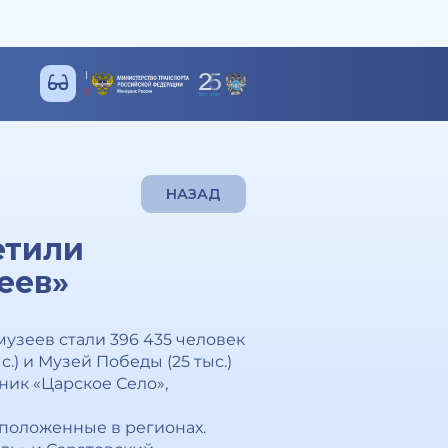
НАЗАД
етили
еев»
узеев стали 396 435 человек
с.) и Музей Победы (25 тыс.)
ник «Царское Село»,
положенные в регионах.