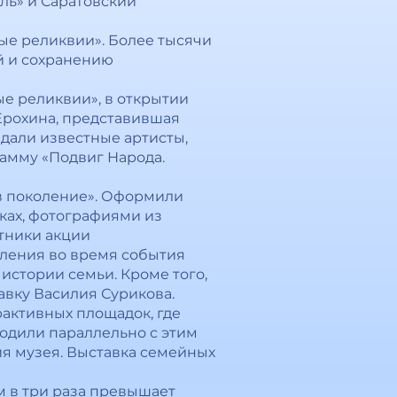
ль» и Саратовский
ые реликвии». Более тысячи
й и сохранению
е реликвии», в открытии
Ерохина, представившая
дали известные артисты,
амму «Подвиг Народа.
в поколение». Оформили
ках, фотографиями из
тники акции
ления во время события
истории семьи. Кроме того,
вку Василия Сурикова.
активных площадок, где
ходили параллельно с этим
ия музея. Выставка семейных
м в три раза превышает