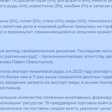
мает по добыче серы (9%), фосфорита (6%), никеля (
и его руды (4%), известняка (3%), ниобия (1%) и запа
ы (5%), гелия (5%), стали (4%), меди (4%), глинозема 
е заметная доля в мировой добыче пришлась на торф 
(5%) и вермикулит, применяющийся в сельском хозяйс
ой взгляд, своевременное решение. Последние неск
рт различных руд", - прокомментировал агентству д
ханова Павел Севостьянов.
тила экспорт никелевой руды, а в 2023 году экспор
что более чем в 11 раз выше показателя десятью года
 введение запрета на экспорт меди, а за ним после
евостьянов.
большое количество полезных ископаемых, формиру
нализации" ресурсов. "В преддверии торговых войн 
ограничения на поставки, скорее всего, увеличат цены