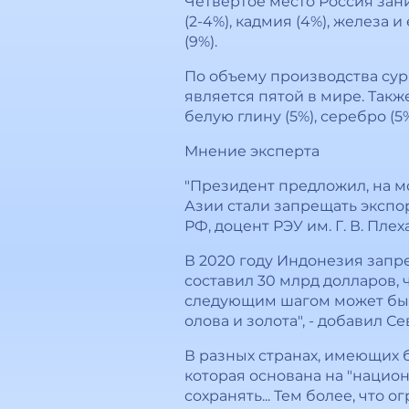
Четвертое место Россия зани
(2-4%), кадмия (4%), железа 
(9%).
По объему производства сурьм
является пятой в мире. Такж
белую глину (5%), серебро 
Мнение эксперта
"Президент предложил, на м
Азии стали запрещать экспо
РФ, доцент РЭУ им. Г. В. Пле
В 2020 году Индонезия запре
составил 30 млрд долларов, 
следующим шагом может быть
олова и золота", - добавил С
В разных странах, имеющих 
которая основана на "нацио
сохранять... Тем более, что 