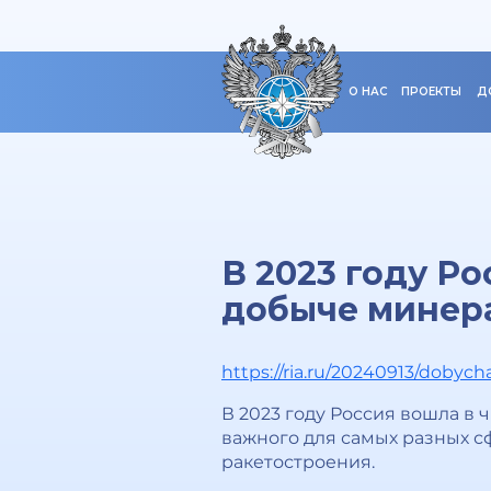
О НАС
ПРОЕКТЫ
Д
В 2023 году Ро
добыче минер
https://ria.ru/20240913/dobych
В 2023 году Россия вошла в
важного для самых разных с
ракетостроения.