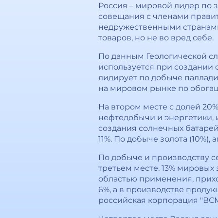
Россия – мировой лидер по 
совещания с членами правит
недружественными странами 
товаров, но не во вред себе.
По данным Геологической с
используется при создании 
лидирует по добыче паллади
на мировом рынке по обогаще
На втором месте с долей 20%
нефтедобычи и энергетики, и
создания солнечных батарей
11%. По добыче золота (10%), 
По добыче и производству сел
третьем месте. 13% мировых
областью применения, прихо
6%, а в производстве проду
российская корпорация "ВСМ