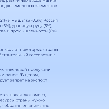
6%), различных видов магния
сам редкоземельных элементов
(2%) и мышьяка (0,3%) Россия
(6%), урановую руду (5%),
тве и промышленности (6%).
олько лет некоторые страны
ействительный госсоветник
т их никелевой продукции
ми ранее. "В целом,
дует запрет на экспорт
ется новая экономика,
ресурсы страны нужно
", - обратил он внимание.