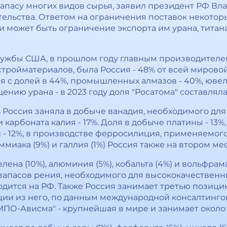
запасу многих видов сырья, заявил президент РФ Вл
ельства. Ответом на ограничения поставок некотор
может быть ограничение экспорта им урана, титана
лужбы США, в прошлом году главным производителем
стройматериалов, была Россия - 48% от всей мировой
я с долей в 44%, промышленных алмазов - 40%, ювел
нию урана - в 2023 году доля "Росатома" составляла
 Россия заняла в добыче ванадия, необходимого для
 карбоната калия - 17%. Доля в добыче платины - 13%
 - 12%, в производстве ферросилиция, применяемого 
аммиака (9%) и галлия (1%) Россия также на втором мес
ена (10%), алюминия (5%), кобальта (4%) и вольфрама
 запасов рения, необходимого для высококачественн
дится на РФ. Также Россия занимает третью позицию
кции из него, по данным международной консалтинго
ПО-Ависма" - крупнейшая в мире и занимает около 