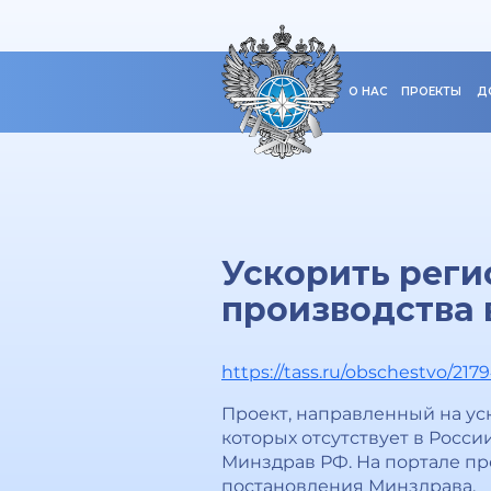
О НАС
ПРОЕКТЫ
Д
Ускорить реги
производства 
https://tass.ru/obschestvo/217
Проект, направленный на ус
которых отсутствует в Росси
Минздрав РФ. На портале п
постановления Минздрава.