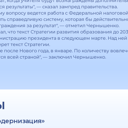
т, когда учителя будут вознаграждены дополнительн
я результаты", — сказал зампред правительства.
ому вопросу ведется работа с Федеральной налогово
ить справедливую систему, которая бы действительно
граждения за результат", — отметил Чернышенко.
л, что текст Стратегии развития образования до 203
инистрацию президента в следующем марте. Над ней р
рет текст Стратегии.
 после Нового года, в январе. По количеству вовле
ется всей страной", — заключил Чернышенко.
Ы
одернизация»