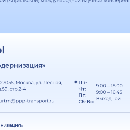
кой (Апрельской) международной научной конферен
Ы
одернизация»
127055, Москва, ул. Лесная,
Пн-
9:00 – 18:00
д.59, стр.2-4
Чт:
9:00 – 16:45
Пт:
Выходной
urtm@ppp-transport.ru
Сб-Вс:
рнизация»