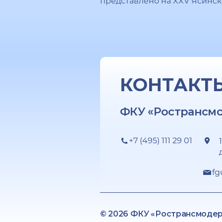
представлено на XXV Ясинс
КОНТАКТ
ФКУ «Ространсм
+7 (495) 111 29 01
fg
© 2026 ФКУ «Ространсмоде