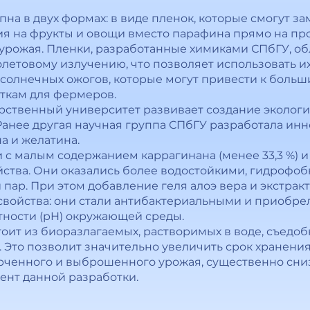
на в двух формах: в виде пленок, которые смогут зам
я на фрукты и овощи вместо парафина прямо на прои
 урожая. Пленки, разработанные химиками СПбГУ, о
олетовому излучению, что позволяет использовать их
солнечных ожогов, которые могут привести к больш
ткам для фермеров.
рственный университет развивает создание экологи
Ранее другая научная группа СПбГУ разработала ин
а и желатина.
и с малым содержанием каррагинана (менее 33,3 %)
ойства. Они оказались более водостойкими, гидрофо
ар. При этом добавление геля алоэ вера и экстракт
войства: они стали антибактериальными и приобре
отности (pH) окружающей среды.
тоит из биоразлагаемых, растворимых в воде, съедоб
 Это позволит значительно увеличить срок хранения
рченного и выброшенного урожая, существенно сни
ент данной разработки.