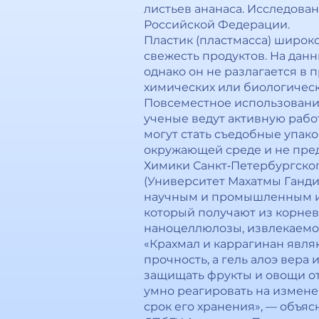
листьев ананаса. Исследова
Российской Федерации.
Пластик (пластмасса) широк
свежесть продуктов. На дан
однако он не разлагается в
химических или биологическ
Повсеместное использовани
ученые ведут активную рабо
могут стать съедобные упак
окружающей среде и не пред
Химики Санкт‑Петербургског
(Университет Махатмы Ганди
научным и промышленным ис
который получают из корнев
наноцеллюлозы, извлекаемой 
«Крахмал и каррагинан явл
прочность, а гель алоэ вера
защищать фрукты и овощи от 
умно реагировать на измене
срок его хранения», — объя