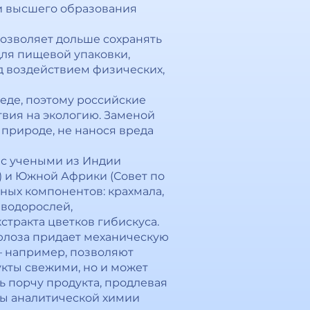
 и высшего образования
позволяет дольше сохранять
для пищевой упаковки,
д воздействием физических,
еде, поэтому российские
твия на экологию. Заменой
 природе, не нанося вреда
 с учеными из Индии
) и Южной Африки (Совет по
ых компонентов: крахмала,
 водорослей,
стракта цветков гибискуса.
юлоза придает механическую
 — например, позволяют
укты свежими, но и может
ь порчу продукта, продлевая
ры аналитической химии