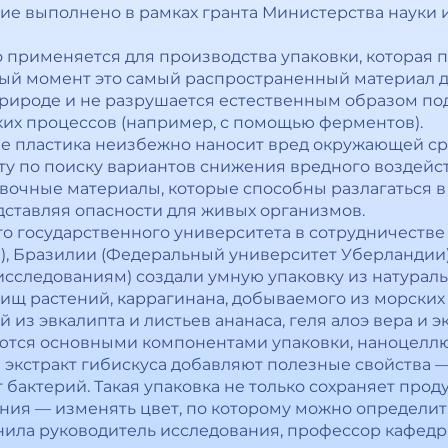
ние выполнено в рамках гранта Министерства науки
о применяется для производства упаковки, которая 
ный момент это самый распространенный материал 
 природе и не разрушается естественным образом по
их процессов (например, с помощью ферментов).
е пластика неизбежно наносит вред окружающей ср
ту по поиску вариантов снижения вредного воздейс
овочные материалы, которые способны разлагаться в
ставляя опасности для живых организмов.
о государственного университета в сотрудничестве
), Бразилии (Федеральный университет Уберландии
следованиям) создали умную упаковку из натуральн
ищ растений, каррагинана, добываемого из морских
из эвкалипта и листьев ананаса, геля алоэ вера и эк
яются основными компонентами упаковки, наноцелл
 и экстракт гибискуса добавляют полезные свойства
бактерий. Такая упаковка не только сохраняет прод
ния — изменять цвет, по которому можно определит
снила руководитель исследования, профессор кафед