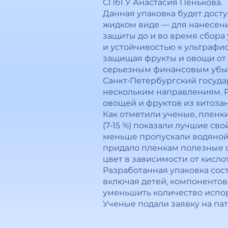
СПбГУ Анастасия Пенькова.
Данная упаковка будет доступ
жидком виде — для нанесени
защиты до и во время сбора
и устойчивостью к ультрафи
защищая фрукты и овощи от 
серьезным финансовым убы
Санкт‑Петербургский госуда
нескольким направлениям. 
овощей и фруктов из хитозан
Как отметили ученые, пленк
(7‑15 %) показали лучшие св
меньше пропускали водяной п
придало пленкам полезные с
цвет в зависимости от кисл
Разработанная упаковка сос
включая детей, компонентов.
уменьшить количество испо
Ученые подали заявку на пат