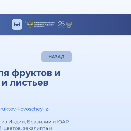
НАЗАД
ля фруктов и
 и листьев
uktov-i-ovoschey-iz-
и из Индии, Бразилии и ЮАР
 цветов, эвкалипта и