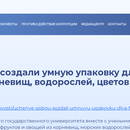
ОКУМЕНТЫ
ПРОТИВОДЕЙСТВИЕ КОРРУПЦИИ
МЕДИАЦЕНТР
КОНТАКТЫ
создали умную упаковку д
невищ, водорослей, цветов
novosti/uchenye-spbgu-sozdali-umnuyu-upakovku-dlya-fr
о государственного университета вместе с ученым
фруктов и овощей из корневищ, морских водорослей,