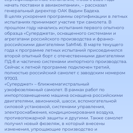
начать поставки в авиакомпании», – рассказал
генеральный директор ОАК Вадим Бадеха.
В целях ускорения программы сертификации в летных
испытаниях принимают участие три самолета. В
прошлом году начались испытания первого опытного
образца «Суперджета», оснащенного системами и
агрегатами российского производства и франко-
российскими двигателями SaM146. В марте текущего
года к программе летных испытаний присоединился
второй опытный борт с отечественными двигателями
ПД-8 и частично системами импортного производства.
Сейчас к летной программе подключен третий,
полностью российский самолет с заводским номером
97003.
«Суперджет» – ближнемагистральный
узкофюзеляжный самолет. В рамках работ по
импортозамещению машина оснащена российскими
двигателями, авионикой, шасси, вспомогательной
силовой установкой, системами управления,
электроснабжения, кондиционирования воздуха,
противопожарной защиты и другими. Также самолет
получил новый фюзеляж, в который внесены
изменения, упрощающие производство и