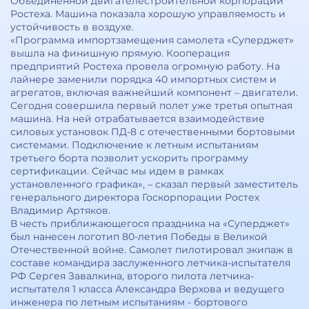
Объединенной двигателестроительной корпорации
Ростеха. Машина показала хорошую управляемость и
устойчивость в воздухе.
«Программа импортзамещения самолета «Суперджет»
вышла на финишную прямую. Кооперация
предприятий Ростеха провела огромную работу. На
лайнере заменили порядка 40 импортных систем и
агрегатов, включая важнейший компонент – двигатели.
Сегодня совершила первый полет уже третья опытная
машина. На ней отрабатывается взаимодействие
силовых установок ПД-8 с отечественными бортовыми
системами. Подключение к летным испытаниям
третьего борта позволит ускорить программу
сертификации. Сейчас мы идем в рамках
установленного графика», – сказал первый заместитель
генерального директора Госкорпорации Ростех
Владимир Артяков.
В честь приближающегося праздника на «Суперджет»
был нанесен логотип 80-летия Победы в Великой
Отечественной войне. Самолет пилотировал экипаж в
составе командира заслуженного летчика-испытателя
РФ Сергея Завалкина, второго пилота летчика-
испытателя 1 класса Александра Верхова и ведущего
инженера по летным испытаниям - бортового