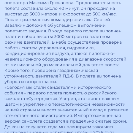
оператора Максима Грюканова. Продолжительность
полета составила около 40 минут, он проходил на
высотах до 3000 метров и скоростях до 500 км/час.
После приземления командир экипажа Сергей
Завалкин доложил об успешном выполнении
полетного задания. В ходе первого полета выполнен
взлет и набор высоты 3000 метров на взлетном
режиме двигателей. В небе осуществлена проверка
работы систем управления, гидравлики,
кондиционирования воздуха, а также пилотажно-
навигационного оборудования в диапазоне скоростей
от минимальной до максимальной для этого полета.
Кроме того, проверена газодинамическая
устойчивость двигателей ПД-8. В полете выполнена
уборка и выпуск шасси.
«Сегодня мы стали свидетелями исторического
события – первого полета полностью российского
самолета «Суперджета». Уверен, это станет важным
шагом к укреплению технологической независимости
нашей страны и внесет значительный вклад в развитие
отечественного авиастроения. Импортозамещенная
версия самолета создается в предельно сжатые сроки.
До конца текущего года мы планируем закончить
сертификационные испытания, чтобы с 2026 года