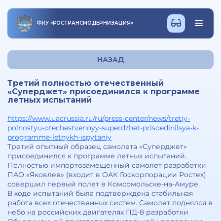
ФКУ
«
РОСТРАНСМОДЕРНИЗАЦИЯ
»
НАЗАД
Третий полностью отечественный
«Суперджет» присоединился к программе
летных испытаний
https://www.uacrussia.ru/ru/press-center/news/tretiy-
polnostyu-otechestvennyy-superdzhet-prisoedinilsya-k-
programme-letnykh-ispytaniy
Третий опытный образец самолета «Суперджет»
присоединился к программе летных испытаний.
Полностью импортозамещенный самолет разработки
ПАО «Яковлев» (входит в ОАК Госкорпорации Ростех)
совершил первый полет в Комсомольске-на-Амуре.
В ходе испытаний была подтверждена стабильная
работа всех отечественных систем. Самолет поднялся в
небо на российских двигателях ПД-8 разработки